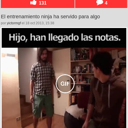
131
4
El entrenamiento ninja ha servido para algo
por
yictormgf
el 18 oct 2013, 15:38