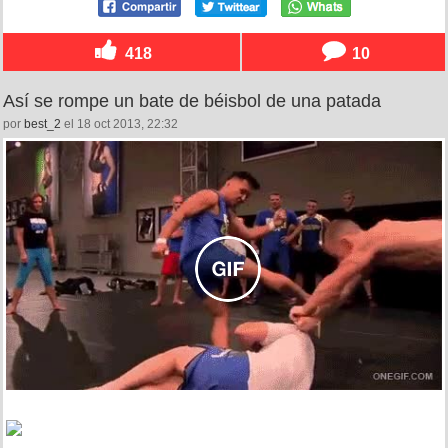
418
10
Así se rompe un bate de béisbol de una patada
por
best_2
el 18 oct 2013, 22:32