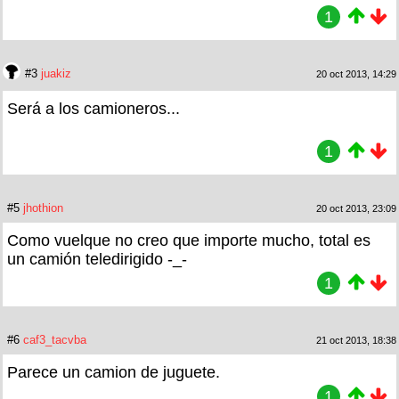
1
#3
juakiz
20 oct 2013, 14:29
Será a los camioneros...
1
#5
jhothion
20 oct 2013, 23:09
Como vuelque no creo que importe mucho, total es
un camión teledirigido -_-
1
#6
caf3_tacvba
21 oct 2013, 18:38
Parece un camion de juguete.
1