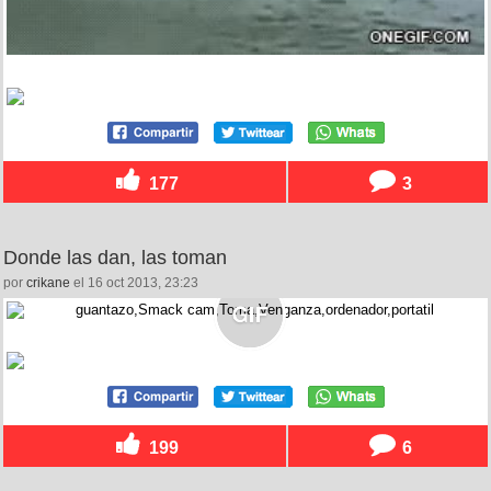
177
3
Donde las dan, las toman
por
crikane
el 16 oct 2013, 23:23
199
6