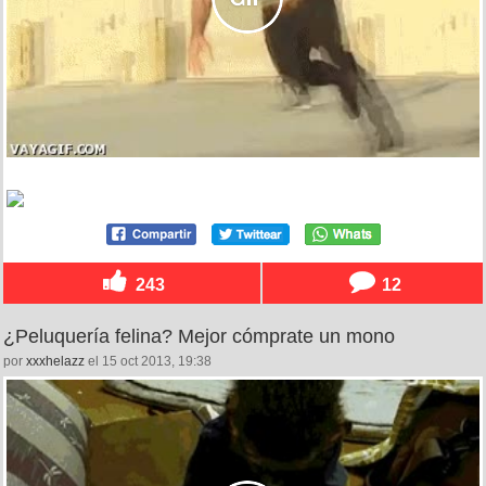
243
12
¿Peluquería felina? Mejor cómprate un mono
por
xxxhelazz
el 15 oct 2013, 19:38