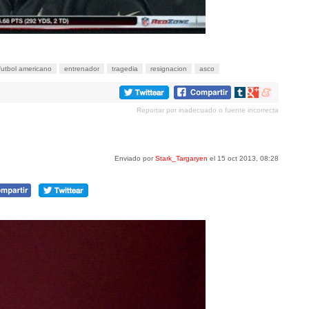
futbol americano
entrenador
tragedia
resignacion
asco
Compartir
Compartir
Compartir
en
en
en
Reportar por inadecuado o fuente incorrecta
tumblr
Google+
meneame
Enviado por
Stark_Targaryen
el 15 oct 2013, 08:28