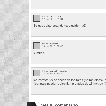
#4 por
shiva_dilan
17 oct 2013, 21:04
Es que saltar estando ya erguido... xD
#5 por
darkxan
18 oct 2013, 08:45
Y murió.
#6 por
aracelinyanritter
22 oct 2013, 20:46
los hamster descienden de los ratas (no me digas), 
(los ratas pueden sobrevivir a caídas de 15 metros 
Deja tu comentario