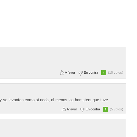
A favor
En contra
(10 votos)
4
y se levantan como si nada, al menos los hamsters que tuve
A favor
En contra
(5 votos)
3