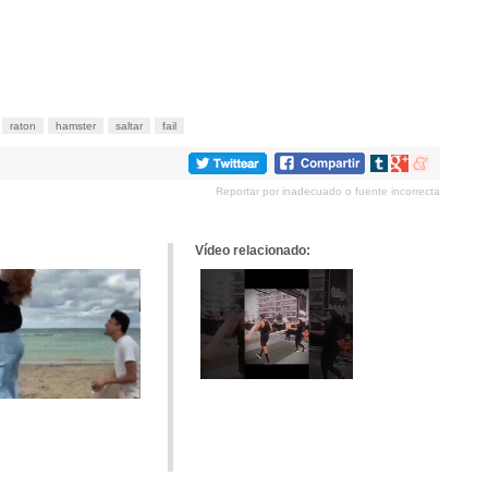
raton
hamster
saltar
fail
Compartir
Compartir
Compartir
en
en
en
Reportar por inadecuado o fuente incorrecta
tumblr
Google+
meneame
Vídeo relacionado: