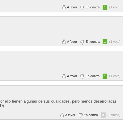
A favor
En contra
(1 voto)
1
A favor
En contra
(1 voto)
1
A favor
En contra
(1 voto)
1
por ello tienen algunas de sus cualidades, pero menos desarrolladas
XD)
A favor
En contra
(0 votos)
0