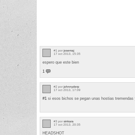
#1 por
josemaj
17 oct 2013, 15:35
espero que este bien
1
#2 por
johnnyderp
17 oct 2013, 17:09
#1
si esos bichos se pegan unas hostias tremendas 
#3 por
sinkara
17 oct 2013, 20:35
HEADSHOT