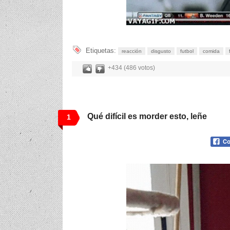
Etiquetas:
reacción
disgusto
futbol
comida
+434 (486 votos)
Qué difícil es morder esto, leñe
1