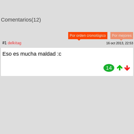
Comentarios
(12)
Por orden cronológico
Por mejores
#1
delkitag
16 oct 2013, 22:53
Eso es mucha maldad :c
14