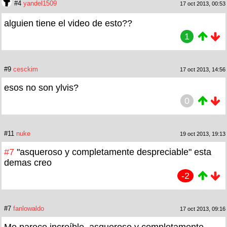
#4
yandel1509
17 oct 2013, 00:53
alguien tiene el video de esto??
1
#9
cesckim
17 oct 2013, 14:56
esos no son ylvis?
0
#11
nuke
19 oct 2013, 19:13
#7
"asqueroso y completamente despreciable" esta
demas creo
-2
#7
fanlowaldo
17 oct 2013, 09:16
Me parece increíble, asqueroso y completamente