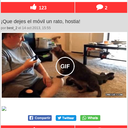
123
2
¡Que dejes el móvil un rato, hostia!
por
best_2
el 14 oct 2013, 15:55