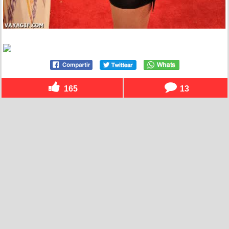
165
13