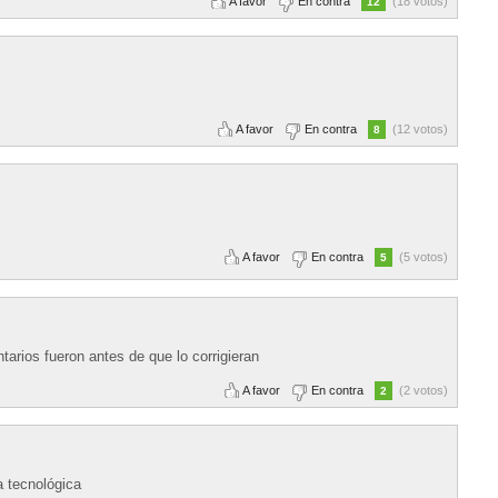
A favor
En contra
(18 votos)
12
A favor
En contra
(12 votos)
8
A favor
En contra
(5 votos)
5
rios fueron antes de que lo corrigieran
A favor
En contra
(2 votos)
2
ia tecnológica