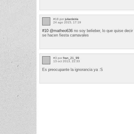
#18 por
julianleiria
24 ago 2015, 17:19
#10
@matheo636
no soy belieber, lo que quise deci
se hacen fiesta carnavales
#3 por
fran_21_99
13 oct 2013, 22:33
Es preocupante la ignorancia ya :S