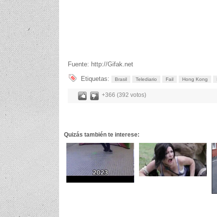
Fuente: http://Gifak.net
Etiquetas:
Brasil
Telediario
Fail
Hong Kong
+366 (392 votos)
Quizás también te interese: