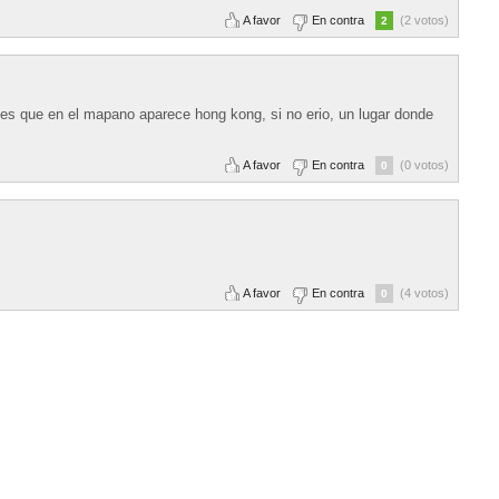
A favor
En contra
(2 votos)
2
r es que en el mapano aparece hong kong, si no erio, un lugar donde
A favor
En contra
(0 votos)
0
A favor
En contra
(4 votos)
0