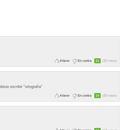
A favor
En contra
(25 votos)
21
biste escribir "ortografía"
A favor
En contra
(29 votos)
19