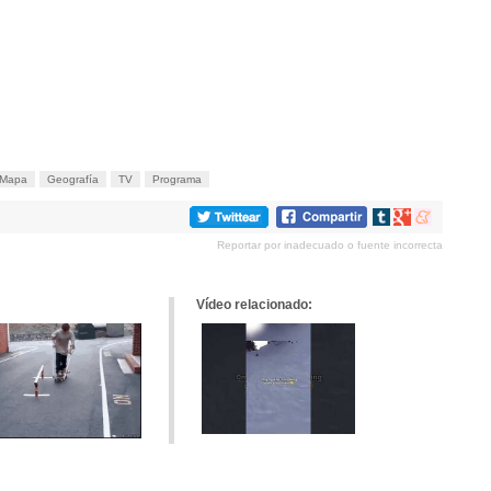
Mapa
Geografía
TV
Programa
Compartir
Compartir
Compartir
en
en
en
Reportar por inadecuado o fuente incorrecta
tumblr
Google+
meneame
Vídeo relacionado: