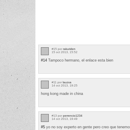
#15 por
rakuriden
15 oct 2013, 15:52
#14
Tampoco hermano, el enlace esta bien
#11 por
lauzxa
14 oct 2013, 19:25
hong kong made in china
#13 por
perrencio1234
14 oct 2013, 19:49
#5
yo no soy experto en gente pero creo que tenemos