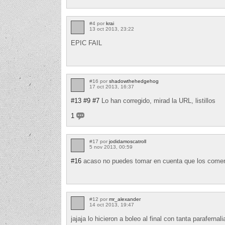
#4 por
krai
13 oct 2013, 23:22
EPIC FAIL
#16 por
shadowthehedgehog
17 oct 2013, 16:37
#13
#9
#7
Lo han corregido, mirad la URL, listillos
1
#17 por
jodidamoscatroll
5 nov 2013, 00:59
#16
acaso no puedes tomar en cuenta que los comenta
#12 por
mr_alexander
14 oct 2013, 19:47
jajaja lo hicieron a boleo al final con tanta parafernal