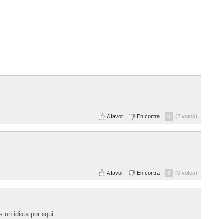
A favor
En contra
(2 votos)
0
A favor
En contra
(0 votos)
0
 un idiota por aqui