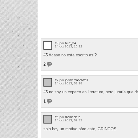
#9 por
hurt_54
14 oct 2013, 15:22
#5
Acaso no esta escrito así?
2
#7 por
jodidamoscatroll
14 oct 2013, 03:28
#5
no soy un experto en literatura, pero juraría que de
1
#6 por
diomeclato
14 oct 2013, 02:32
solo hay un motivo pàra esto, GRINGOS