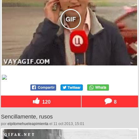
120
8
Sencillamente, rusos
por
elpitomehueleapimienta
el 11 oct 2013, 15:01