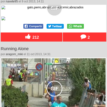
por
naxete95
el 9 oct 2013, 14:11
212
2
Running Alone
por
aragorn_miki
el 11 oct 2013, 14:31