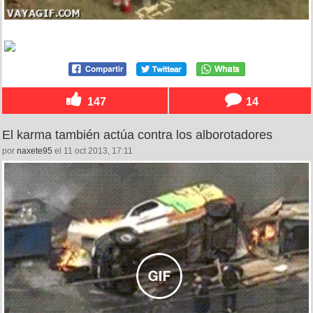
147
14
El karma también actúa contra los alborotadores
por
naxete95
el 11 oct 2013, 17:11