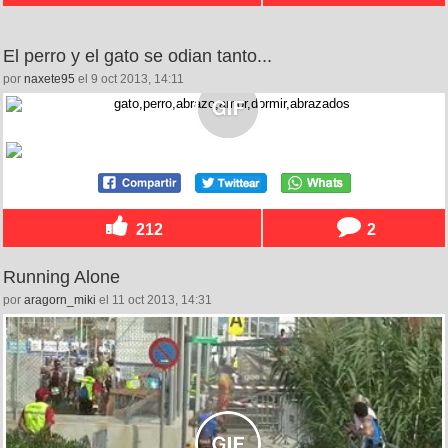
El perro y el gato se odian tanto...
por
naxete95
el 9 oct 2013, 14:11
212
2
Running Alone
por
aragorn_miki
el 11 oct 2013, 14:31