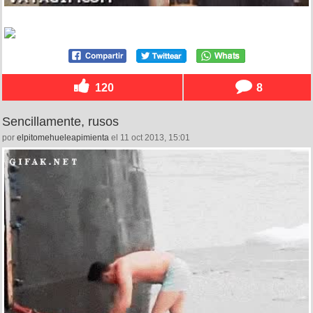
120
8
Sencillamente, rusos
por
elpitomehueleapimienta
el 11 oct 2013, 15:01