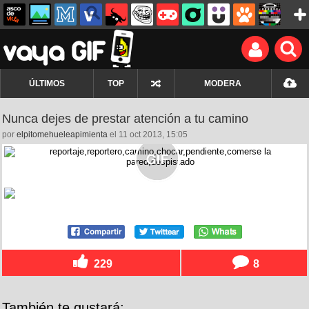
ÚLTIMOS
TOP
MODERA
Nunca dejes de prestar atención a tu camino
por
elpitomehueleapimienta
el 11 oct 2013, 15:05
229
8
También te gustará: