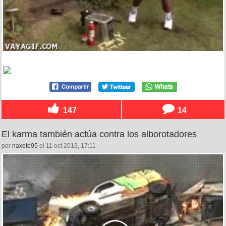
147
14
El karma también actúa contra los alborotadores
por
naxete95
el 11 oct 2013, 17:11