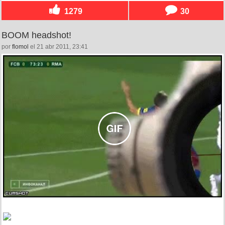
1279
30
BOOM headshot!
por
flomol
el 21 abr 2011, 23:41