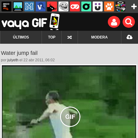
ÚLTIMOS
TOP
MODERA
Water jump fail
por
julyeth
el 22 abr 2011, 06:02