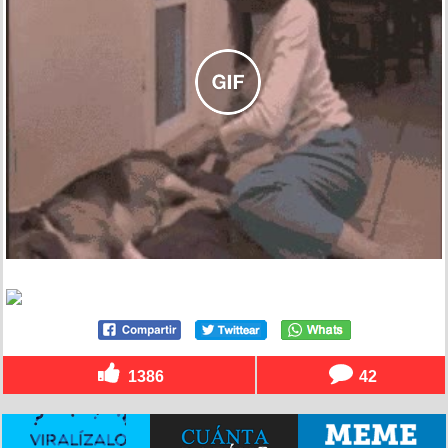
1386
42