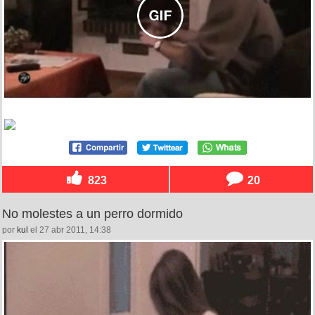
823
20
No molestes a un perro dormido
por
kul
el 27 abr 2011, 14:38