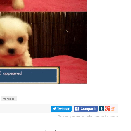
mordisco
Compartir
Compartir
Compartir
en
en
en
Reportar por inadecuado o fuente incorrecta
tumblr
Google+
meneame