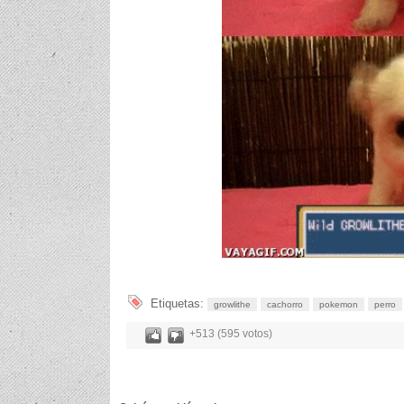
Etiquetas:
growlithe
cachorro
pokemon
perro
+513 (595 votos)