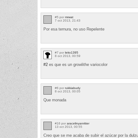
#5 por
mrwat
7 oct 2013, 21:43
Por esa ternura, no uso Repelente
#7 por
leito1395
8 oct 2013, 00:59
#2
es que es un growlithe variocolor
#6 por
rukkiabudy
8 oct 2013, 00:05
Que monada
#16 por
aracelinyanritter
13 oct 2013, 00:55
Creo que se me acaba de subir el azúcar por la dulzur