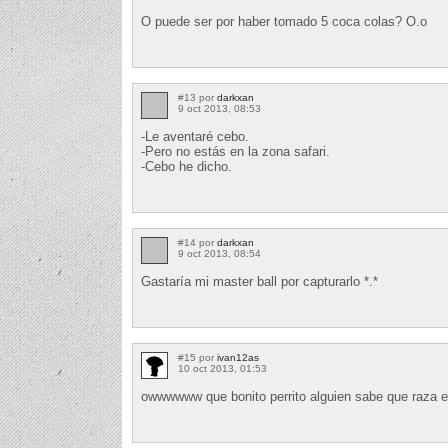
O puede ser por haber tomado 5 coca colas? O.o
#13 por
darkxan
9 oct 2013, 08:53
-Le aventaré cebo.
-Pero no estás en la zona safari.
-Cebo he dicho.
#14 por
darkxan
9 oct 2013, 08:54
Gastaría mi master ball por capturarlo *.*
#15 por
ivan12as
10 oct 2013, 01:53
owwwwww que bonito perrito alguien sabe que raza e