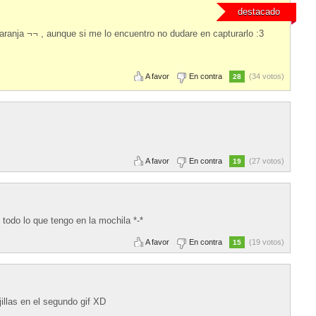
destacado
naranja ¬¬ , aunque si me lo encuentro no dudare en capturarlo :3
A favor
En contra
(34 votos)
28
A favor
En contra
(27 votos)
19
 todo lo que tengo en la mochila *-*
A favor
En contra
(19 votos)
15
llas en el segundo gif XD