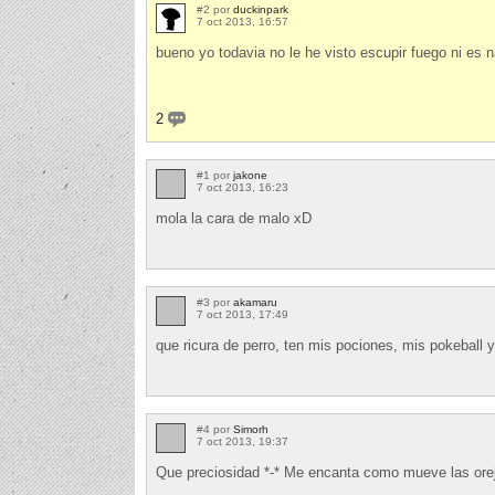
#2 por
duckinpark
7 oct 2013, 16:57
bueno yo todavia no le he visto escupir fuego ni es 
2
#1 por
jakone
7 oct 2013, 16:23
mola la cara de malo xD
#3 por
akamaru
7 oct 2013, 17:49
que ricura de perro, ten mis pociones, mis pokeball y
#4 por
Simorh
7 oct 2013, 19:37
Que preciosidad *-* Me encanta como mueve las oreji