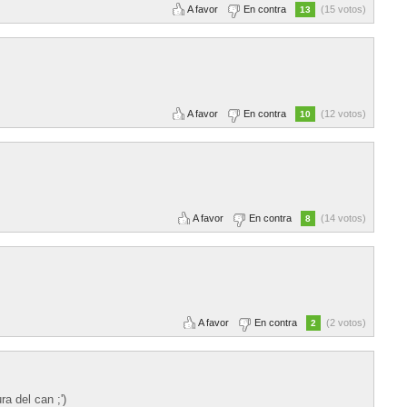
A favor
En contra
(15 votos)
13
A favor
En contra
(12 votos)
10
A favor
En contra
(14 votos)
8
A favor
En contra
(2 votos)
2
a del can ;')