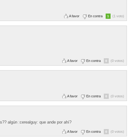
A favor
En contra
(1 voto)
1
A favor
En contra
(0 votos)
0
A favor
En contra
(0 votos)
0
s?? algún :cerealguy: que ande por ahí?
A favor
En contra
(0 votos)
0