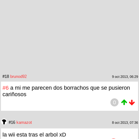
#18
brunod92
9 oct 2013, 06:29
#6
a mi me parecen dos borrachos que se pusieron
cariñosos
0
#16
kamazot
8 oct 2013, 07:36
la wii esta tras el arbol xD