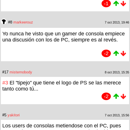
-1
#8
markeerouz
7 oct 2013, 19:46
Yo nunca he visto que un gamer de consola empiece
una discusión con los de PC, siempre es al revés.
-2
#17
misternobody
8 oct 2013, 15:35
#3
El ''tipejo'' que tiene el logo de PS se las merece
tanto como tú...
-2
#5
yakitori
7 oct 2013, 15:56
Los users de consolas metiendose con el PC, pues