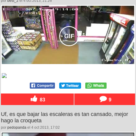
por
best_2
el 4 oct 2013, 21:26
83
9
Uf, es que bajar las escaleras es tan cansado, mejor
hago la croqueta
por
pedopanda
el 4 oct 2013, 17:02