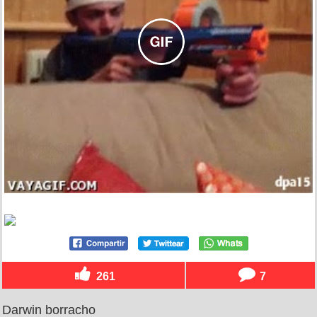
261
7
Darwin borracho