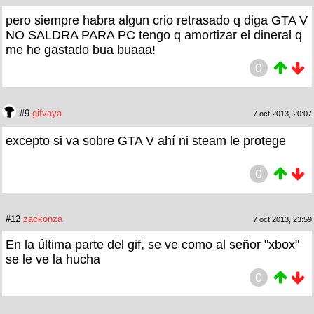
pero siempre habra algun crio retrasado q diga GTA V
NO SALDRA PARA PC tengo q amortizar el dineral q
me he gastado bua buaaa!
0
#9
gifvaya
7 oct 2013, 20:07
excepto si va sobre GTA V ahí ni steam le protege
0
#12
zackonza
7 oct 2013, 23:59
En la última parte del gif, se ve como al señor "xbox"
se le ve la hucha
0