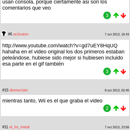
usan consola, porque ciertamente asi son los
comentarios que veo
3
#6
activaion
7 oct 2013, 16:43
http://www.youtube.com/watch?v=gd7uEY8HqUQ
hahaha en el video original los dos primeros estaban
peleándose, hubiese sido mejor si hubiesen incluido
esa parte en el gif también
3
#15
diomeclato
8 oct 2013, 02:45
mientras tanto, Wii es el que graba el video
2
#11
el_tio_metal
7 oct 2013, 23:56