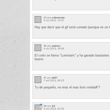
#3 por
evilscientist
6 oct 2013, 14:37
Hay que decir que el gif está currado (aunque es un tan
#6 por
awirnex
6 oct 2013, 16:06
El corto se llama "Luminaris" y ha ganado bastantes
bueno.
#7 por
dk87
7 oct 2013, 00:15
Tu de pequeño, no eras el mas listo verdadF?
#8 por
i22
8 oct 2013, 01:53