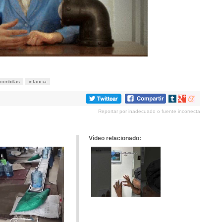
bombillas
infancia
Compartir
Compartir
Compartir
en
en
en
Reportar por inadecuado o fuente incorrecta
tumblr
Google+
meneame
Vídeo relacionado: