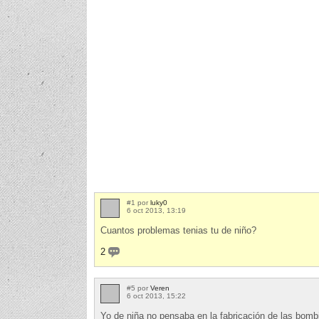
#1 por
luky0
6 oct 2013, 13:19
Cuantos problemas tenias tu de niño?
2
#5 por
Veren
6 oct 2013, 15:22
Yo de niña no pensaba en la fabricación de las bombil