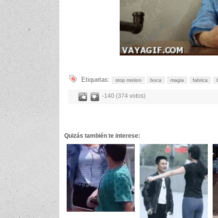
Etiquetas:
stop motion
boca
magia
fabrica
-140 (374 votos)
Quizás también te interese: