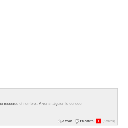
o recuerdo el nombre.. A ver si alguien lo conoce
A favor
En contra
(3 votos)
1