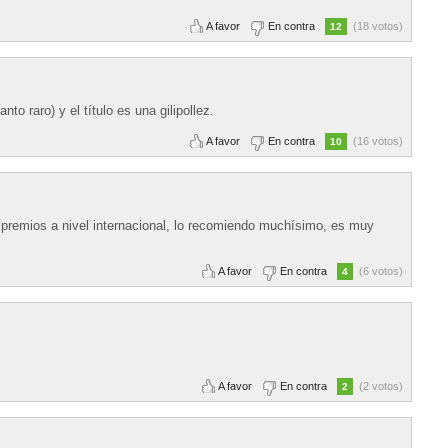
A favor
En contra
(18 votos)
12
to raro) y el título es una gilipollez.
A favor
En contra
(16 votos)
10
 premios a nivel internacional, lo recomiendo muchísimo, es muy
A favor
En contra
(6 votos)
4
A favor
En contra
(2 votos)
2