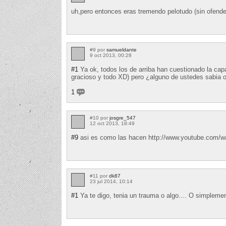
uh,pero entonces eras tremendo pelotudo (sin ofende
#9 por
samueldante
9 oct 2013, 00:28
#1
Ya ok, todos los de arriba han cuestionado la capa
gracioso y todo XD) pero ¿alguno de ustedes sabia o
1
#10 por
josgre_547
12 oct 2013, 18:49
#9
asi es como las hacen http://www.youtube.co
#11 por
dk87
23 jul 2014, 10:14
#1
Ya te digo, tenia un trauma o algo.... O simpleme