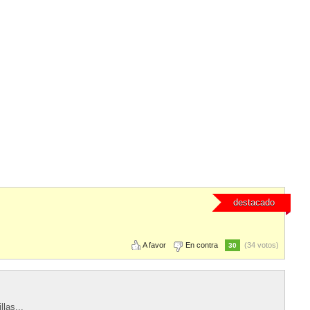
destacado
A favor
En contra
(34 votos)
30
las...