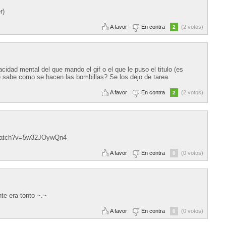
r)
A favor
En contra
(2 votos)
2
cidad mental del que mando el gif o el que le puso el titulo (es
 sabe como se hacen las bombillas? Se los dejo de tarea.
A favor
En contra
(2 votos)
2
m/watch?v=5w32JOywQn4
A favor
En contra
(0 votos)
0
nte era tonto ~.~
A favor
En contra
(0 votos)
0