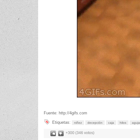
Fuente: http://4gifs.com
Etiquetas:
niñez
decepción
caja
hilos
aguja
+300 (346 votos)