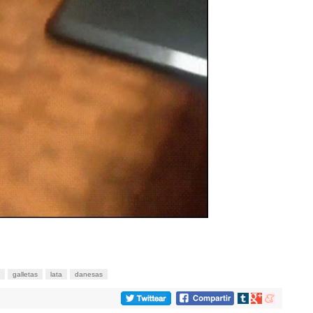
galletas
lata
danesas
Compartir
Compartir
Compartir
en
en
en