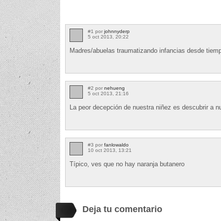
#1 por
johnnyderp
5 oct 2013, 20:22
Madres/abuelas traumatizando infancias desde tie
#2 por
nehueng
5 oct 2013, 21:16
La peor decepción de nuestra niñez es descubrir a nu
#3 por
fanlowaldo
10 oct 2013, 13:21
Típico, ves que no hay naranja butanero
Deja tu comentario