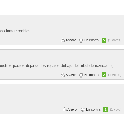
mpos inmemorables
A favor
En contra
(5 votos)
5
estros padres dejando los regalos debajo del arbol de navidad :'(
A favor
En contra
(4 votos)
2
A favor
En contra
(1 voto)
1