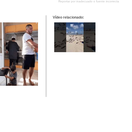
Reportar por inadecuado o fuente incorrecta
tumblr
Google+
meneame
Vídeo relacionado: