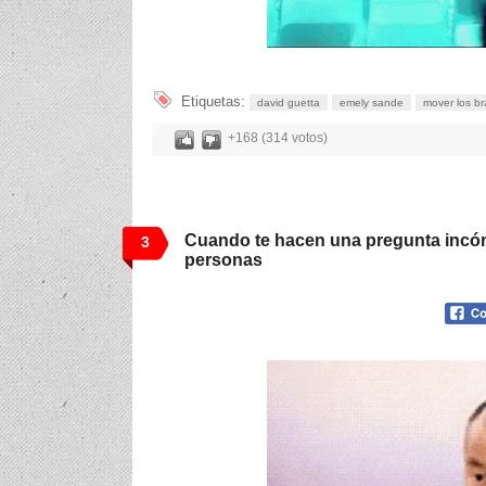
Etiquetas:
david guetta
emely sande
mover los b
+168 (314 votos)
Cuando te hacen una pregunta inc
3
personas