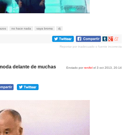
razos
no hace nada
vaya broma
dj
Compartir
Compartir
Compartir
en
en
en
Reportar por inadecuado o fuente incorrecta
tumblr
Google+
meneame
ómoda delante de muchas
Enviado por
renifel
el 3 oct 2013, 20:14