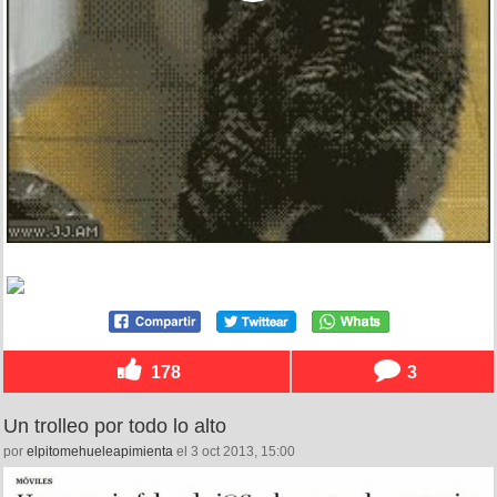
178
3
Un trolleo por todo lo alto
por
elpitomehueleapimienta
el 3 oct 2013, 15:00