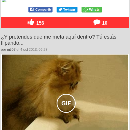
156
10
¿Y pretendes que me meta aquí dentro? Tú estás
flipando...
por
mtl07
el 4 oct 2013, 06:27