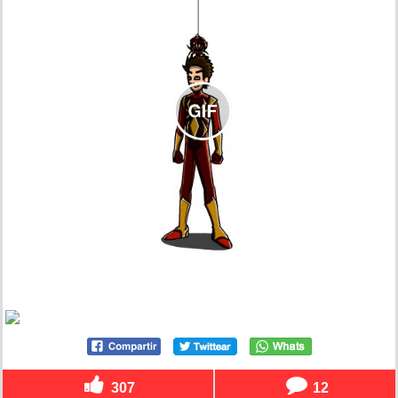
307
12