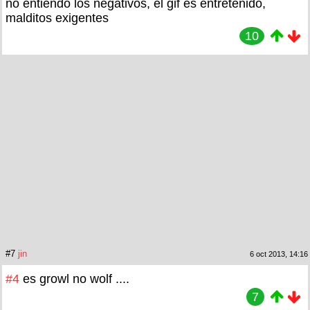
no entiendo los negativos, el gif es entretenido,
malditos exigentes
10
#7
jin
6 oct 2013, 14:16
#4
es growl no wolf ....
7