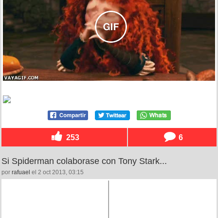
253
6
Si Spiderman colaborase con Tony Stark...
por
rafuael
el 2 oct 2013, 03:15