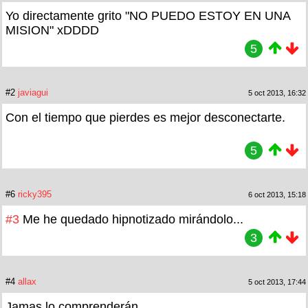
Yo directamente grito "NO PUEDO ESTOY EN UNA
MISION" xDDDD
5
#2
javiagui
5 oct 2013, 16:32
Con el tiempo que pierdes es mejor desconectarte.
5
#6
ricky395
6 oct 2013, 15:18
#3
Me he quedado hipnotizado mirándolo...
3
#4
allax
5 oct 2013, 17:44
Jamas lo comprenderán