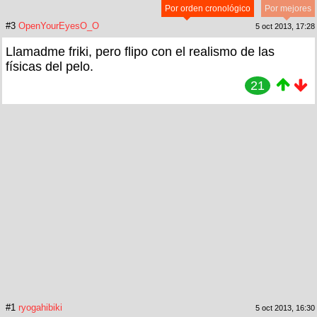
Por orden cronológico
Por mejores
#3
OpenYourEyesO_O
5 oct 2013, 17:28
Llamadme friki, pero flipo con el realismo de las
físicas del pelo.
21
#1
ryogahibiki
5 oct 2013, 16:30