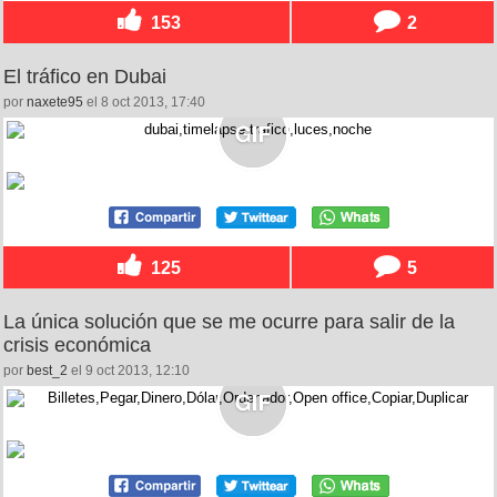
153
2
El tráfico en Dubai
por
naxete95
el 8 oct 2013, 17:40
125
5
La única solución que se me ocurre para salir de la
crisis económica
por
best_2
el 9 oct 2013, 12:10