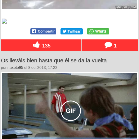
135
1
Os lleváis bien hasta que él se da la vuelta
por
naxete95
el 8 oct 2013, 17:22