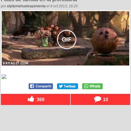
por
elpitomehueleapimienta
el 9 oct 2013, 18:20
369
10