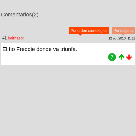
Comentarios
(2)
Por orden cronológico
Por mejores
#1
belthazor
12 oct 2013, 11:11
El tío Freddie donde va triunfa.
7