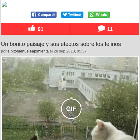
91
11
Un bonito paisaje y sus efectos sobre los felinos
por
elpitomehueleapimienta
el 28 sep 2013, 05:37