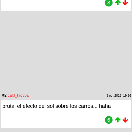
8
#2
caf3_tacvba
3 oct 2013, 19:26
brutal el efecto del sol sobre los carros... haha
6