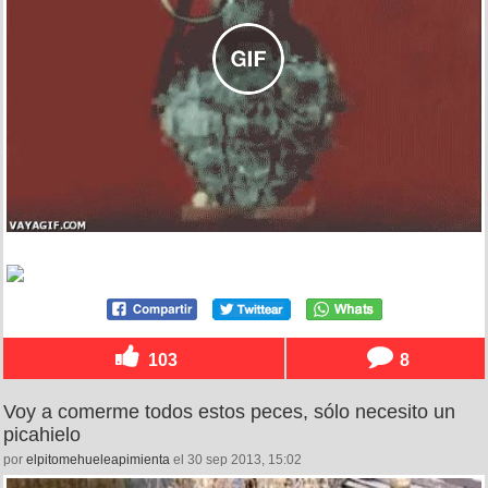
103
8
Voy a comerme todos estos peces, sólo necesito un
picahielo
por
elpitomehueleapimienta
el 30 sep 2013, 15:02