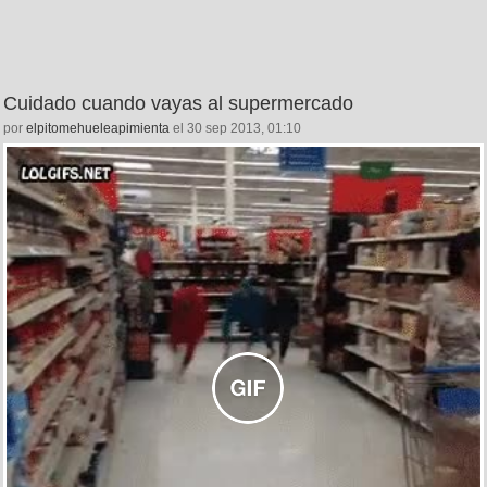
Cuidado cuando vayas al supermercado
por
elpitomehueleapimienta
el 30 sep 2013, 01:10