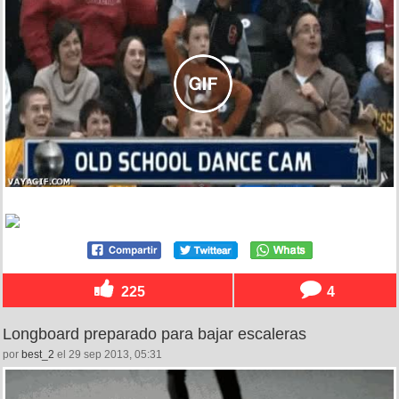
225
4
Longboard preparado para bajar escaleras
por
best_2
el 29 sep 2013, 05:31