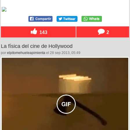
143
2
La física del cine de Hollywood
por
elpitomehueleapimienta
el 28 sep 2013, 05:49