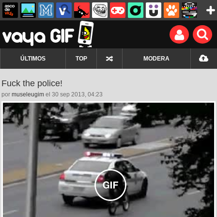
ÚLTIMOS
TOP
MODERA
Fuck the police!
por
museleugim
el 30 sep 2013, 04:23