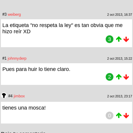
#3
weiberg
2 oct 2013, 16:37
La etiqueta "no respeta la ley" es tan obvia que me
hizo reír XD
3
#1
johnnyderp
2 oct 2013, 15:22
Pues para huir lo tiene claro.
2
#4
jimbox
2 oct 2013, 23:17
tienes una mosca!
0