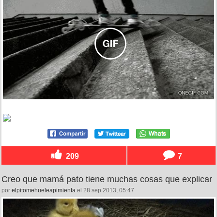
209
7
Creo que mamá pato tiene muchas cosas que explicar
por
elpitomehueleapimienta
el 28 sep 2013, 05:47