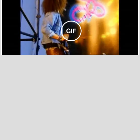
53
5
Practicando para ser la madre del año
por
belthazor
el 26 sep 2013, 21:19