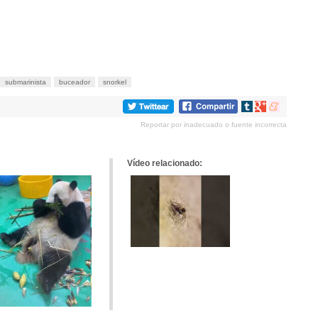
submarinista
buceador
snorkel
Compartir
Compartir
Compartir
en
en
en
Reportar por inadecuado o fuente incorrecta
tumblr
Google+
meneame
Vídeo relacionado: