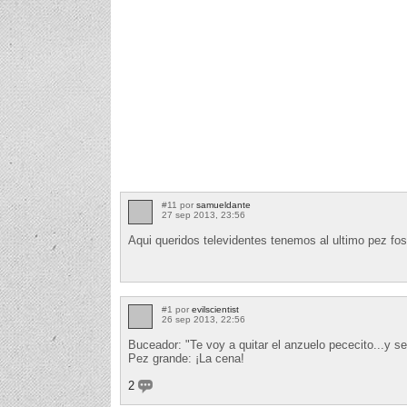
#11 por
samueldante
27 sep 2013, 23:56
Aqui queridos televidentes tenemos al ultimo pez fos
#1 por
evilscientist
26 sep 2013, 22:56
Buceador: "Te voy a quitar el anzuelo pececito...y ser
Pez grande: ¡La cena!
2