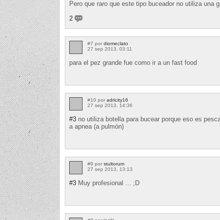
Pero que raro que este tipo buceador no utiliza una ga
2
#7 por
diomeclato
27 sep 2013, 03:11
para el pez grande fue como ir a un fast food
#10 por
adricity16
27 sep 2013, 14:36
#3
no utiliza botella para bucear porque eso es pesc
a apnea (a pulmón)
#9 por
stultorum
27 sep 2013, 13:13
#3
Muy profesional ... ;D