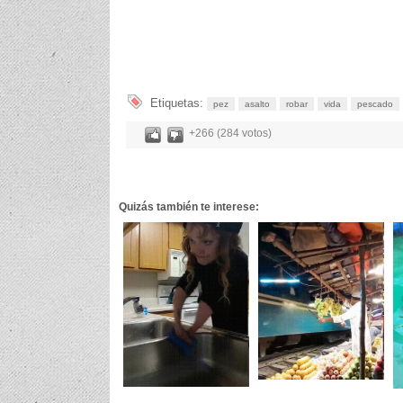
Etiquetas:
pez
asalto
robar
vida
pescado
+266 (284 votos)
Quizás también te interese: