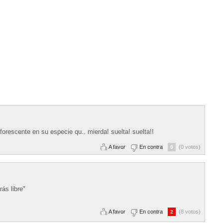
forescente en su especie qu.. mierda! suelta! suelta!!
A favor
En contra
(0 votos)
0
ás libre"
A favor
En contra
(8 votos)
2