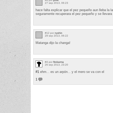
#8 por
jooki
27 sep 2013, 06:23
hace falta explicar que el pez pequeño aun lleba la la
seguramente recuperara el pez pequeño y se llevara 
#12 por
nyshin
29 sep 2013, 06:22
Matanga dijo la changa!
#4 por
fitokarma
26 sep 2013, 23:20
#1
ehm... es un arpón... y el mero se va con el
1