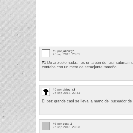
#2 por
jokerzgz
26 sep 2013, 23:05
#1
De anzuelo nada... es un arpón de fusil submarin
contaba con un mero de semejante tamaño...
#6 por
akilez_x3
26 sep 2013, 23:44
El pez grande casi se lleva la mano del buceador de
#3 por
best_2
26 sep 2013, 23:08