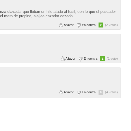
nza clavada, que lleban un hilo atado al fusil, con lo que el pescador
el mero de propina, ajajjaa cazador cazado
A favor
En contra
(2 votos)
2
A favor
En contra
(1 voto)
1
A favor
En contra
(4 votos)
0