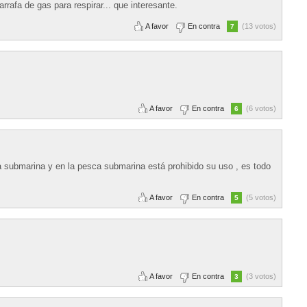
rrafa de gas para respirar... que interesante.
A favor
En contra
(13 votos)
7
A favor
En contra
(6 votos)
6
a submarina y en la pesca submarina está prohibido su uso , es todo
A favor
En contra
(5 votos)
5
A favor
En contra
(3 votos)
3