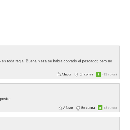
o en toda regla. Buena pieza se había cobrado el pescador, pero no
A favor
En contra
(12 votos)
8
 postre
A favor
En contra
(8 votos)
8