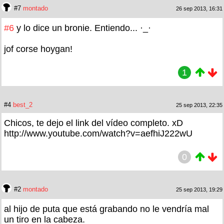
#7
montado
26 sep 2013, 16:31
#6
y lo dice un bronie. Entiendo... ·_·
jof corse hoygan!
1
#4
best_2
25 sep 2013, 22:35
Chicos, te dejo el link del vídeo completo. xD
http://www.youtube.com/watch?v=aefhiJ222wU
0
#2
montado
25 sep 2013, 19:29
al hijo de puta que está grabando no le vendría mal
un tiro en la cabeza.