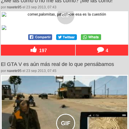
¿Me las como o no me las como? ¡Me las como!
por
naxete95
el 23 sep 2013, 07:43
197
4
El GTA V es aún más real de lo que pensábamos
por
naxete95
el 23 sep 2013, 07:45