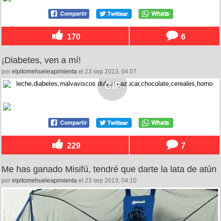
170
6
¡Diabetes, ven a mí!
por
elpitomehueleapimienta
el 23 sep 2013, 04:07
229
7
Me has ganado Misifú, tendré que darte la lata de atún
por
elpitomehueleapimienta
el 23 sep 2013, 04:10