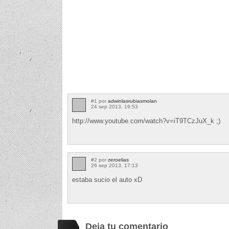
#1 por
adwinlasrubiasmolan
24 sep 2013, 19:53
http://www.youtube.com/watch?v=iT9TCzJuX_k ;)
#2 por
zeroelias
26 sep 2013, 17:13
estaba sucio el auto xD
Deja tu comentario