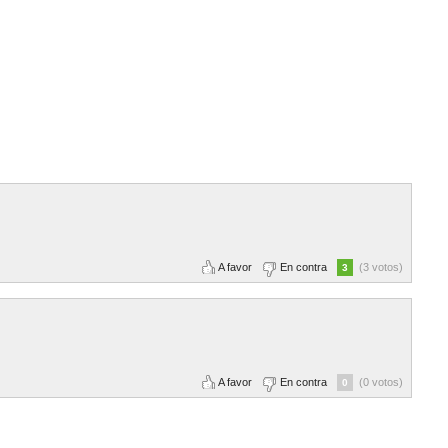
A favor
En contra
(3 votos)
3
A favor
En contra
(0 votos)
0