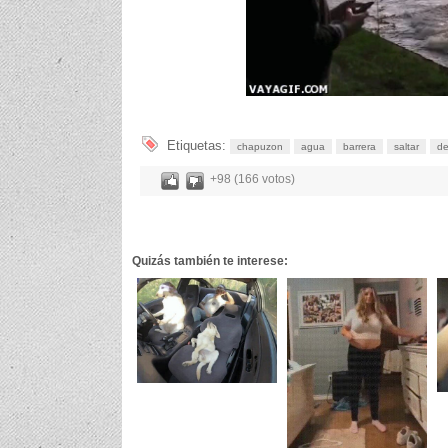
Etiquetas:
chapuzon
agua
barrera
saltar
de
+98 (166 votos)
Quizás también te interese: