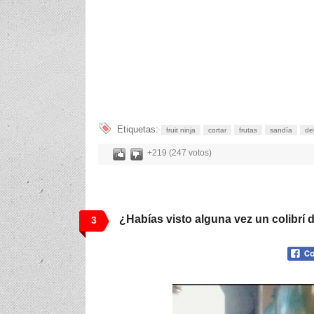
Etiquetas:
fruit ninja
cortar
frutas
sandía
del
+219 (247 votos)
¿Habías visto alguna vez un colibrí 
3