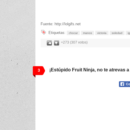
Fuente: http://lolgifs.net
Etiquetas:
chocar
manos
victoria
soledad
i
+273 (307 votos)
¡Estúpido Fruit Ninja, no te atrevas a
3