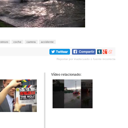
strozo
coche
carrera
accidente
Compartir
Compartir
Compartir
en
en
en
Reportar por inadecuado o fuente incorrecta
tumblr
Google+
meneame
Vídeo relacionado: