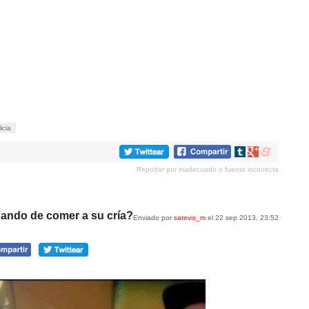
icia
Compartir
Compartir
Compartir
en
en
en
Reportar por inadecuado o fuente incorrecta
tumblr
Google+
meneame
dando de comer a su cría?
Enviado por
satevis_m
el 22 sep 2013, 23:52