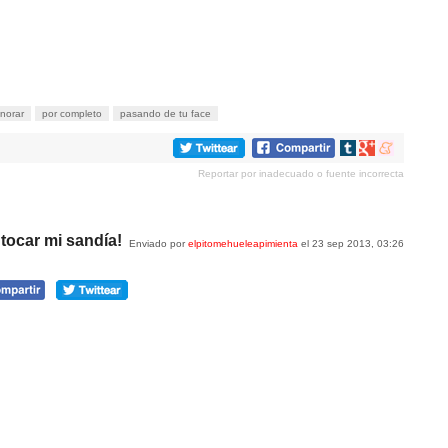
gnorar
por completo
pasando de tu face
Compartir
Compartir
Compartir
en
en
en
Reportar por inadecuado o fuente incorrecta
tumblr
Google+
meneame
 tocar mi sandía!
Enviado por
elpitomehueleapimienta
el 23 sep 2013, 03:26