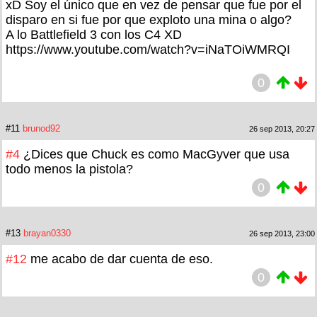
xD Soy el único que en vez de pensar que fue por el
disparo en si fue por que exploto una mina o algo?
A lo Battlefield 3 con los C4 XD
https://www.youtube.com/watch?v=iNaTOiWMRQI
0
#11
brunod92
26 sep 2013, 20:27
#4
¿Dices que Chuck es como MacGyver que usa
todo menos la pistola?
0
#13
brayan0330
26 sep 2013, 23:00
#12
me acabo de dar cuenta de eso.
0