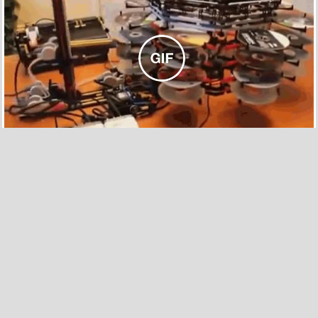
162
10
Técnica para evitar cruzarte con tu ex
por
elpitomehueleapimienta
el 23 sep 2013, 03:34