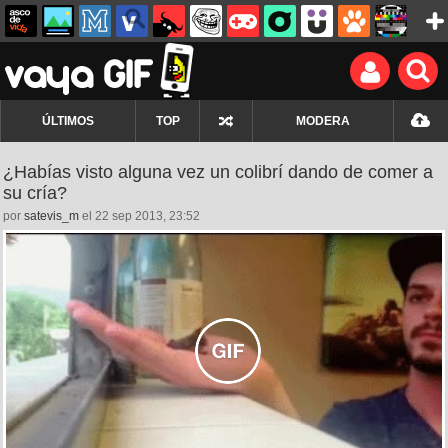
ÚLTIMOS
TOP
MODERA
¿Habías visto alguna vez un colibrí dando de comer a
su cría?
por
satevis_m
el 22 sep 2013, 23:52