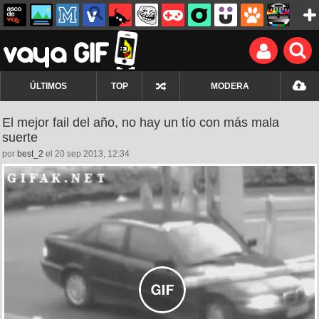
ÚLTIMOS
TOP
MODERA
El mejor fail del año, no hay un tío con más mala
suerte
por
best_2
el 20 sep 2013, 12:34