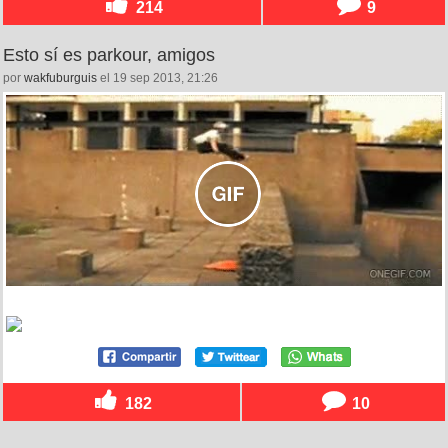
214
9
Esto sí es parkour, amigos
por
wakfuburguis
el 19 sep 2013, 21:26
182
10