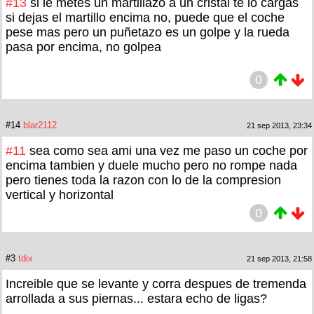
#13
si le metes un martillazo a un cristal te lo cargas
si dejas el martillo encima no, puede que el coche
pese mas pero un puñetazo es un golpe y la rueda
pasa por encima, no golpea
0
#14
blar2112
21 sep 2013, 23:34
#11
sea como sea ami una vez me paso un coche por
encima tambien y duele mucho pero no rompe nada
pero tienes toda la razon con lo de la compresion
vertical y horizontal
0
#3
tdix
21 sep 2013, 21:58
Increible que se levante y corra despues de tremenda
arrollada a sus piernas... estara echo de ligas?