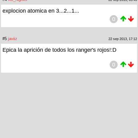
explocion atomica en 3...2...1...
0
#5
javiiz
22 sep 2013, 17:12
Epica la aprición de todos los ranger's rojos!:D
0