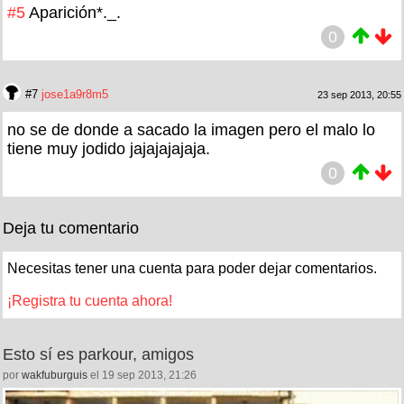
#5
Aparición*._.
0
#7
jose1a9r8m5
23 sep 2013, 20:55
no se de donde a sacado la imagen pero el malo lo
tiene muy jodido jajajajajaja.
0
Deja tu comentario
Necesitas tener una cuenta para poder dejar comentarios.
¡Registra tu cuenta ahora!
Esto sí es parkour, amigos
por
wakfuburguis
el 19 sep 2013, 21:26