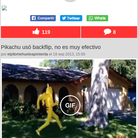
119
8
Pikachu usó backflip, no es muy efectivo
por
elpitomehueleapimienta
el 18 sep 2013, 15:00