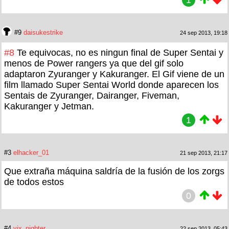
#9
daisukestrike
24 sep 2013, 19:18
#8
Te equivocas, no es ningun final de Super Sentai y
menos de Power rangers ya que del gif solo
adaptaron Zyuranger y Kakuranger. El Gif viene de un
film llamado Super Sentai World donde aparecen los
Sentais de Zyuranger, Dairanger, Fiveman,
Kakuranger y Jetman.
1
#3
elhacker_01
21 sep 2013, 21:17
Que extraña máquina saldría de la fusión de los zorgs
de todos estos
0
#4
vix_nighter
22 sep 2013, 05:43