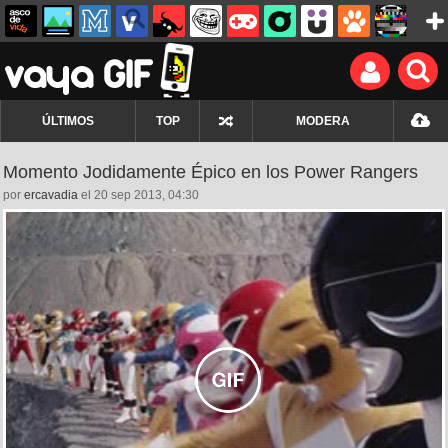
ÚLTIMOS
TOP
MODERA
Momento Jodidamente Épico en los Power Rangers
por
ercavadia
el 20 sep 2013, 04:30