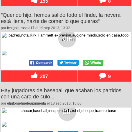
155
8
''Querido hijo, hemos salido todo el finde, la nevera
está llena, hazte de comer lo que quieras''
por
ichigokurosaki17
el 19 sep 2013, 13:32
207
9
Hay jugadores de baseball que acaban los partidos
con una cara de culo...
por
elpitomehueleapimienta
el 18 sep 2013, 16:00