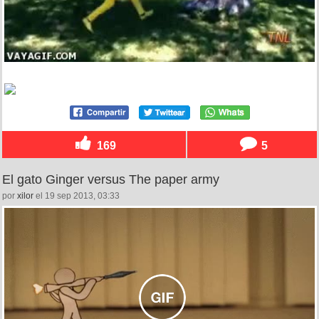
169
5
El gato Ginger versus The paper army
por
xilor
el 19 sep 2013, 03:33