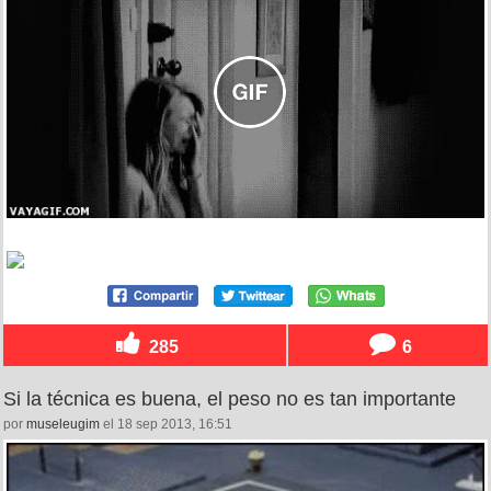
285
6
Si la técnica es buena, el peso no es tan importante
por
museleugim
el 18 sep 2013, 16:51