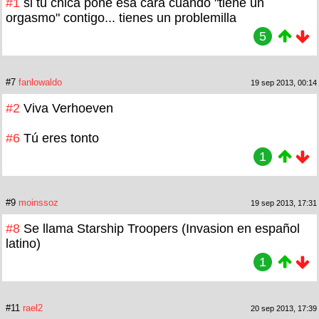
#1
si tu chica pone esa cara cuando "tiene un
orgasmo" contigo... tienes un problemilla
5
#7
fanlowaldo
19 sep 2013, 00:14
#2
Viva Verhoeven
#6
Tú eres tonto
1
#9
moinssoz
19 sep 2013, 17:31
#8
Se llama Starship Troopers (Invasion en español
latino)
1
#11
rael2
20 sep 2013, 17:39