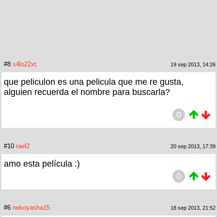
#8
s4lo22xt
19 sep 2013, 14:26
que peliculon es una pelicula que me re gusta,
alguien recuerda el nombre para buscarla?
0
#10
rael2
20 sep 2013, 17:39
amo esta película :)
0
#6
nekoyasha15
18 sep 2013, 21:52