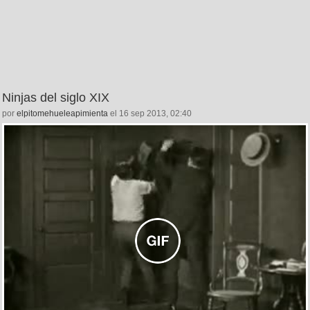
Ninjas del siglo XIX
por
elpitomehueleapimienta
el 16 sep 2013, 02:40