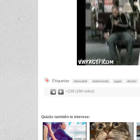
Etiquetas:
descubrir
baloncesto
jugar
doctor
+238 (280 votos)
Quizás también te interese: