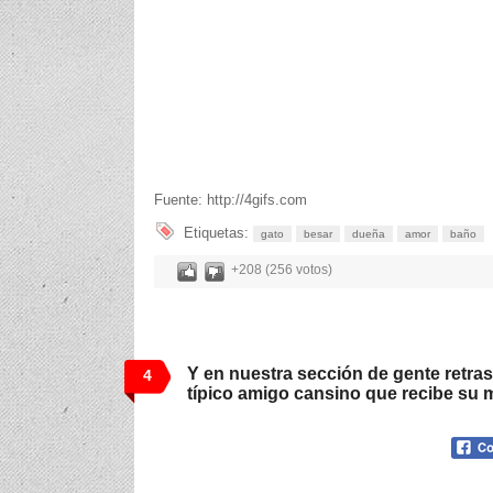
Fuente: http://4gifs.com
Etiquetas:
gato
besar
dueña
amor
baño
+208 (256 votos)
Y en nuestra sección de gente retras
4
típico amigo cansino que recibe su 