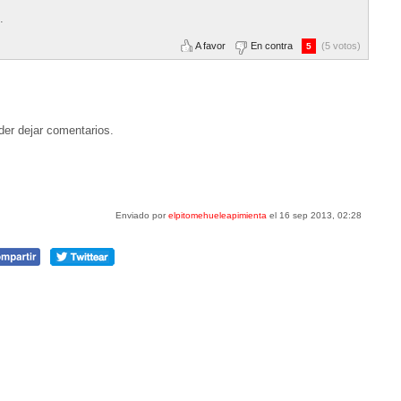
.
A favor
En contra
(5 votos)
5
der dejar comentarios.
Enviado por
elpitomehueleapimienta
el 16 sep 2013, 02:28