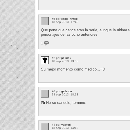
#5 por
cabo_rivaille
18 sep 2013, 17:42
Que pena que cancelaran la serie, aunque la ultima 
personajes de las ocho anteriores
1
#2 por
peinrex
18 sep 2013, 13:36
Su mejor momento como medico...=D
#6 por
galletoo
23 sep 2013, 18:13
#5
No se canceló, terminó.
#4 por
yakitori
18 sep 2013, 14:18