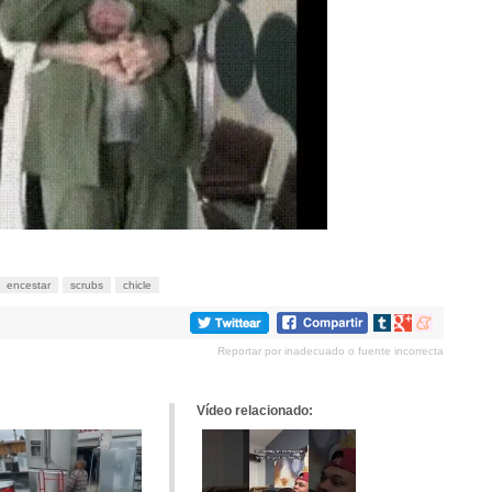
encestar
scrubs
chicle
Compartir
Compartir
Compartir
en
en
en
Reportar por inadecuado o fuente incorrecta
tumblr
Google+
meneame
Vídeo relacionado: