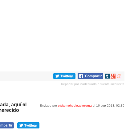
Compartir
Compartir
Compartir
en
en
en
Reportar por inadecuado o fuente incorrecta
tumblr
Google+
meneame
ada, aquí el
Enviado por
elpitomehueleapimienta
el 16 sep 2013, 02:35
merecido