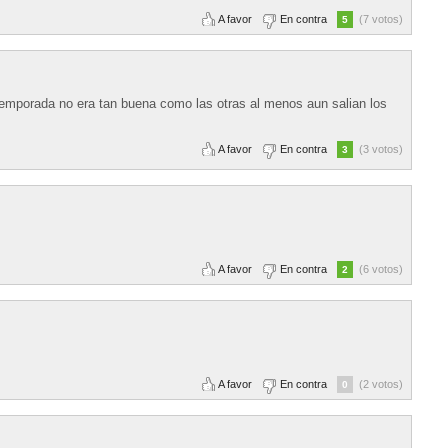
A favor
En contra
(7 votos)
5
temporada no era tan buena como las otras al menos aun salian los
A favor
En contra
(3 votos)
3
A favor
En contra
(6 votos)
2
A favor
En contra
(2 votos)
0