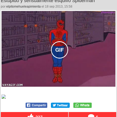
Estúpido y sensualmente esquivo Spiderman
por
elpitomehueleapimienta
el 18 sep 2013, 15:58