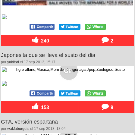
240
2
Japonesita que se lleva el susto del dia
por
yakitori
el 17 sep 2013, 15:17
153
9
GTA, versión espartana
por
wakfuburguis
el 17 sep 2013, 18:04