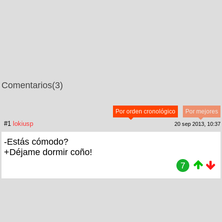
Comentarios
(3)
Por orden cronológico
Por mejores
#1
lokiusp
20 sep 2013, 10:37
-Estás cómodo?
+Déjame dormir coño!
7