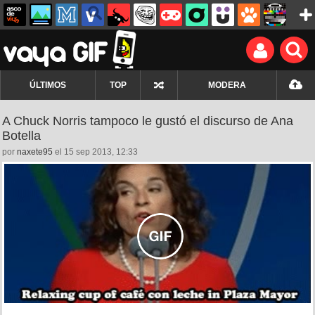
ÚLTIMOS
TOP
MODERA
A Chuck Norris tampoco le gustó el discurso de Ana
Botella
por
naxete95
el 15 sep 2013, 12:33