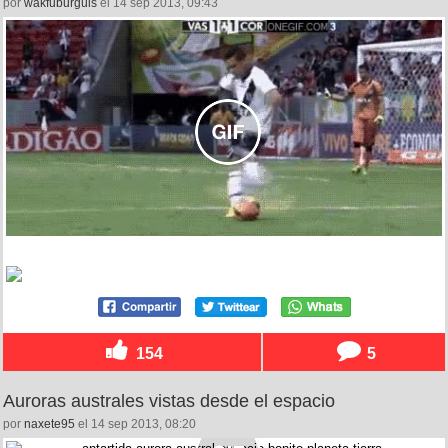
por
wakfuburguis
el 14 sep 2013, 09:43
154
5
Auroras australes vistas desde el espacio
por
naxete95
el 14 sep 2013, 08:20