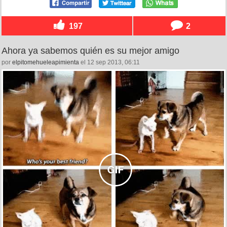
197
2
Ahora ya sabemos quién es su mejor amigo
por
elpitomehueleapimienta
el 12 sep 2013, 06:11