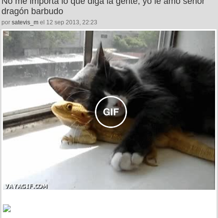
No me importa lo que diga la gente, yo le amo señor
dragón barbudo
por
satevis_m
el 12 sep 2013, 22:23