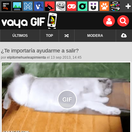
ÚLTIMOS
TOP
MODERA
¿Te importaría ayudarme a salir?
por
elpitomehueleapimienta
el 13 sep 2013, 14:45