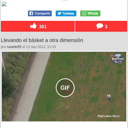
381
3
Llevando el básket a otra dimensión
por
naxete95
el 13 sep 2013, 15:33