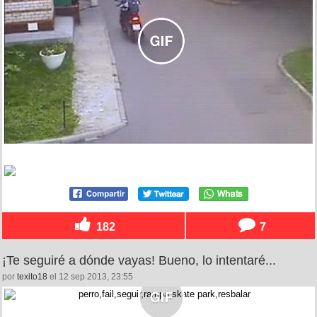
182
7
¡Te seguiré a dónde vayas! Bueno, lo intentaré...
por
texito18
el 12 sep 2013, 23:55