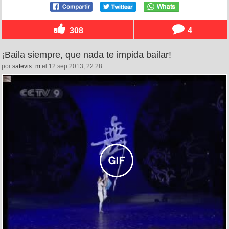
308
4
¡Baila siempre, que nada te impida bailar!
por
satevis_m
el 12 sep 2013, 22:28