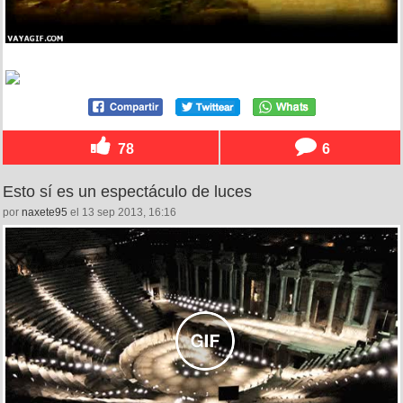
78
6
Esto sí es un espectáculo de luces
por
naxete95
el 13 sep 2013, 16:16