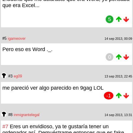
que era Excel...
5
#5
igameover
14 sep 2013, 00:09
Pero eso es Word ._.
0
#3
eg09
13 sep 2013, 22:45
me pareció ver algo parecido en 9gag LOL
-1
#8
inmigrantelegal
14 sep 2013, 13:31
#7
Eres un envidioso, ya te gustaría tener un
ordenador así. Demuéstrame entonces que es fake.