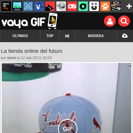
ÚLTIMOS
TOP
MODERA
La tienda online del futuro
por
sonni
el 12 sep 2013, 02:03