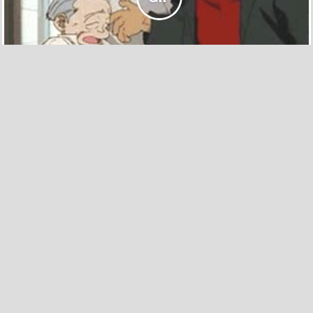
398
7
Los gatos siempre se asustan a máxima potencia
por
javiagui
el 11 sep 2013, 13:55