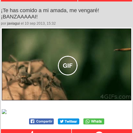
¡Te has comido a mi amada, me vengaré!
¡BANZAAAAAI!
por
javiagui
el 10 sep 2013, 15:32