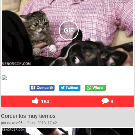
184
8
Corderitos muy tiernos
por
naxete95
el 9 sep 2013, 17:42