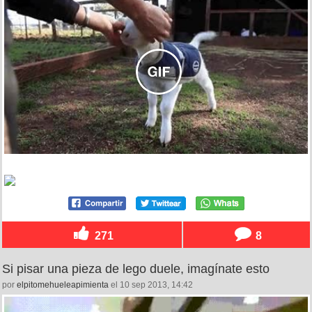
271
8
Si pisar una pieza de lego duele, imagínate esto
por
elpitomehueleapimienta
el 10 sep 2013, 14:42