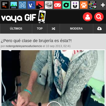
ÚLTIMOS
TOP
MODERA
¿Pero qué clase de brujería es ésta?!
por
notengoteleyamoafuckencio
el 10 sep 2013, 02:41