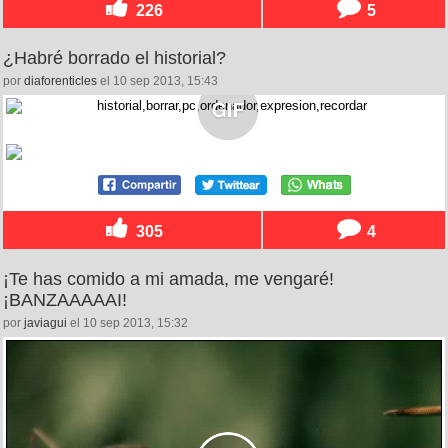
226
5
¿Habré borrado el historial?
por
diaforenticles
el 10 sep 2013, 15:43
305
4
¡Te has comido a mi amada, me vengaré!
¡BANZAAAAAI!
por
javiagui
el 10 sep 2013, 15:32