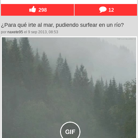
298
12
¿Para qué irte al mar, pudiendo surfear en un río?
por
naxete95
el 9 sep 2013, 08:53