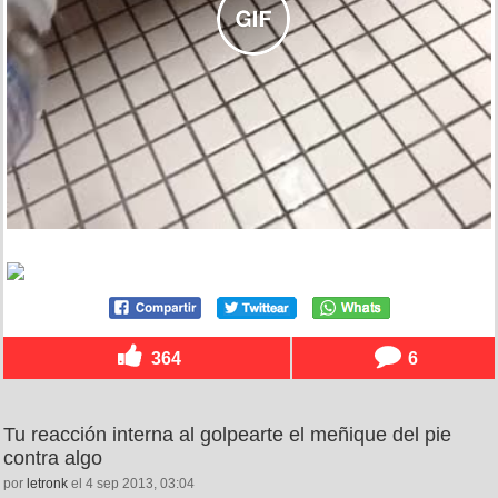
364
6
Tu reacción interna al golpearte el meñique del pie
contra algo
por
letronk
el 4 sep 2013, 03:04