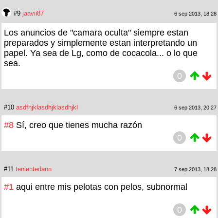
#9
jaavii87
6 sep 2013, 18:28
Los anuncios de "camara oculta" siempre estan
preparados y simplemente estan interpretando un
papel. Ya sea de Lg, como de cocacola... o lo que
sea.
0
#10
asdfhjklasdhjklasdhjkl
6 sep 2013, 20:27
#8
Sí, creo que tienes mucha razón
0
#11
tenientedann
7 sep 2013, 18:28
#1
aqui entre mis pelotas con pelos, subnormal
0