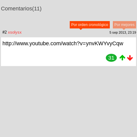
Comentarios
(11)
Por orden cronológico
Por mejores
#2
xsolysx
5 sep 2013, 23:19
http://www.youtube.com/watch?v=ynvKWYvyCqw
31