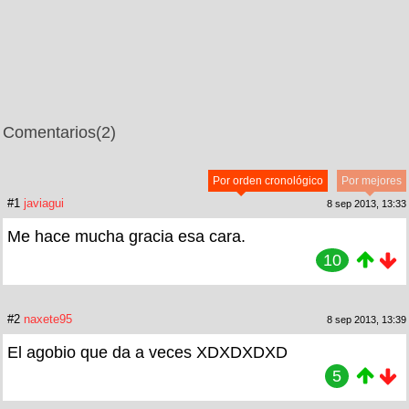
Comentarios
(2)
Por orden cronológico
Por mejores
#1
javiagui
8 sep 2013, 13:33
Me hace mucha gracia esa cara.
10
#2
naxete95
8 sep 2013, 13:39
El agobio que da a veces XDXDXDXD
5