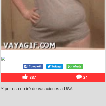
387
24
Y por eso no iré de vacaciones a USA
por
diaforenticles
el 4 sep 2013, 19:00