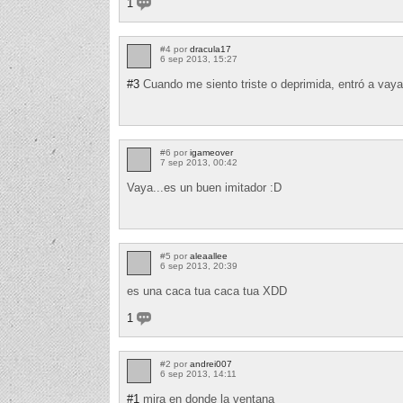
1
#4 por
dracula17
6 sep 2013, 15:27
#3
Cuando me siento triste o deprimida, entró a vay
#6 por
igameover
7 sep 2013, 00:42
Vaya...es un buen imitador :D
#5 por
aleaallee
6 sep 2013, 20:39
es una caca tua caca tua XDD
1
#2 por
andrei007
6 sep 2013, 14:11
#1
mira en donde la ventana