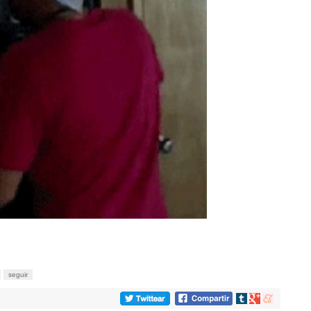
seguir
Compartir
Compartir
Compartir
en
en
en