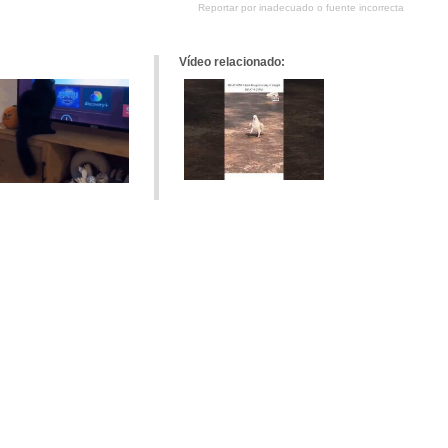
Reportar por inadecuado o fuente incorrecta
tumblr
Google+
meneame
Vídeo relacionado: