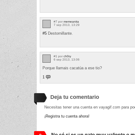
#7 por
memeanita
7 sep 2013, 13:29
#5
Destornillante.
#1 por
ch0ry
6 sep 2013, 13:06
Porque llamais cacatúa a ese tio?
1
Deja tu comentario
Necesitas tener una cuenta en vayagif.com para po
¡Registra tu cuenta ahora!
No sé si es un gato muy valiente o 