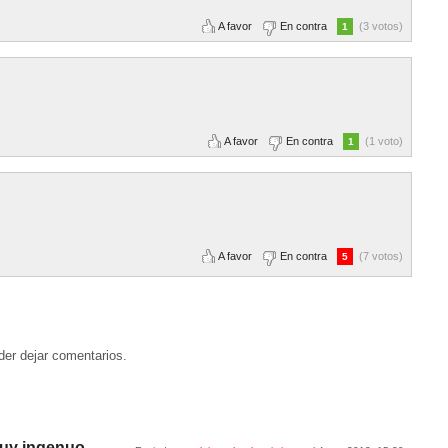
A favor
En contra
(3 votos)
1
A favor
En contra
(1 voto)
1
A favor
En contra
(7 votos)
5
der dejar comentarios.
muy ingenuo