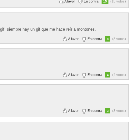
A favor
En contra
(15 votos)
15
agif, siempre hay un gif que me hace reír a montones.
A favor
En contra
(8 votos)
8
A favor
En contra
(4 votos)
4
A favor
En contra
(3 votos)
3