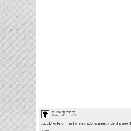
#3 por
titofox666
6 sep 2013, 14:40
XDDD este gif me ha alegrado la mierda de dia que l