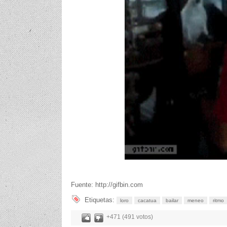
Fuente: http://gifbin.com
Etiquetas:
loro
cacatua
bailar
meneo
ritmo
+471 (491 votos)