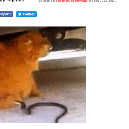
Enviado por
elpitomehueleapimienta
el 4 sep 2013, 15:29