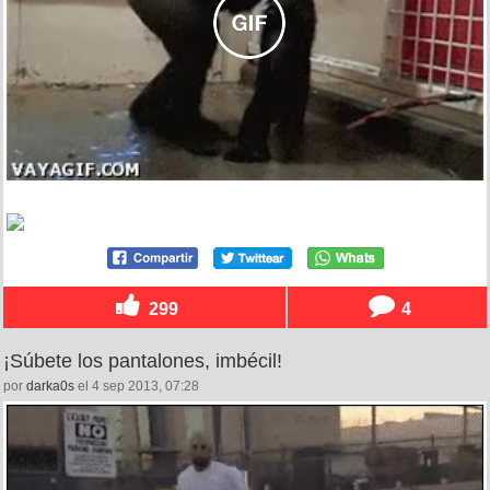
299
4
¡Súbete los pantalones, imbécil!
por
darka0s
el 4 sep 2013, 07:28