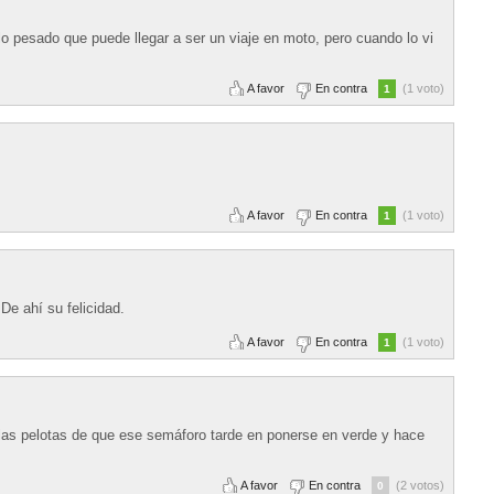
lo pesado que puede llegar a ser un viaje en moto, pero cuando lo vi
A favor
En contra
(1 voto)
1
A favor
En contra
(1 voto)
1
De ahí su felicidad.
A favor
En contra
(1 voto)
1
a las pelotas de que ese semáforo tarde en ponerse en verde y hace
A favor
En contra
(2 votos)
0