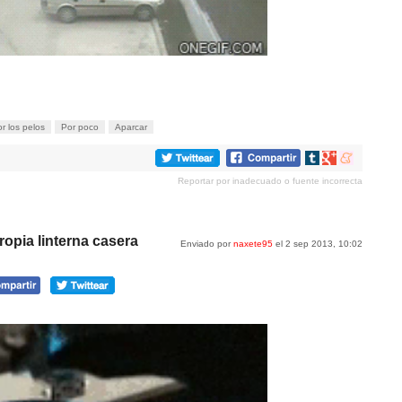
r los pelos
Por poco
Aparcar
Compartir
Compartir
Compartir
en
en
en
Reportar por inadecuado o fuente incorrecta
tumblr
Google+
meneame
ropia linterna casera
Enviado por
naxete95
el 2 sep 2013, 10:02