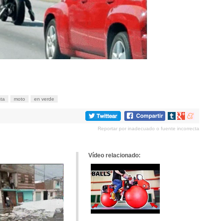
sta
moto
en verde
Compartir
Compartir
Compartir
en
en
en
Reportar por inadecuado o fuente incorrecta
tumblr
Google+
meneame
Vídeo relacionado: