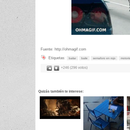
Fuente: http://ohmagif.com
Etiquetas:
bailar
baile
semaforo en rojo
motori
+246 (296 votos)
Quizás también te interese: