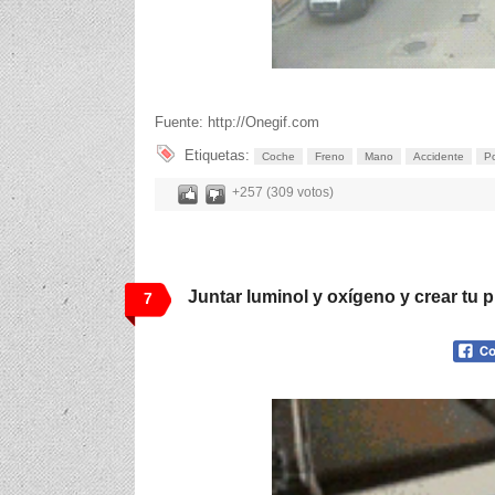
Fuente: http://Onegif.com
Etiquetas:
Coche
Freno
Mano
Accidente
Po
+257 (309 votos)
Juntar luminol y oxígeno y crear tu p
7