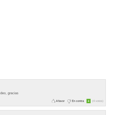
ídeo, gracias
A favor
En contra
(4 votos)
4