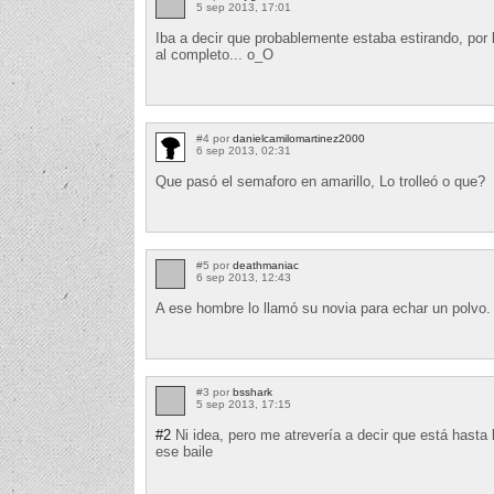
5 sep 2013, 17:01
Iba a decir que probablemente estaba estirando, por 
al completo... o_O
#4 por
danielcamilomartinez2000
6 sep 2013, 02:31
Que pasó el semaforo en amarillo, Lo trolleó o que?
#5 por
deathmaniac
6 sep 2013, 12:43
A ese hombre lo llamó su novia para echar un polvo. 
#3 por
bsshark
5 sep 2013, 17:15
#2
Ni idea, pero me atrevería a decir que está hast
ese baile