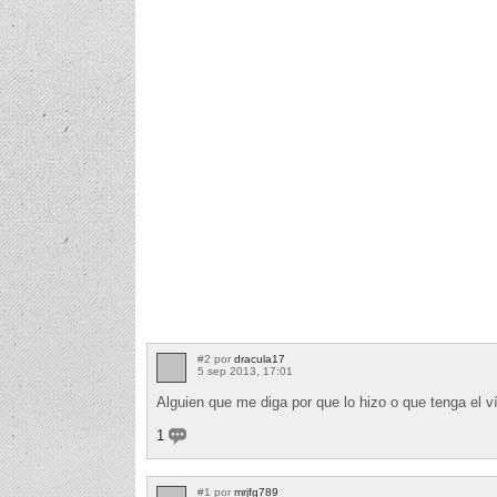
#2 por
dracula17
5 sep 2013, 17:01
Alguien que me diga por que lo hizo o que tenga el v
1
#1 por
mrjfg789