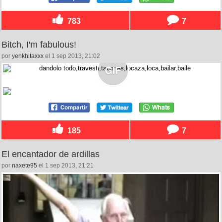
783
7
Bitch, I'm fabulous!
por
yenkhitaxxx
el 1 sep 2013, 21:02
185
7
El encantador de ardillas
por
naxete95
el 1 sep 2013, 21:21