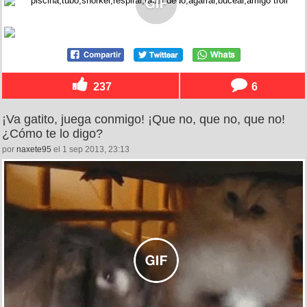
237
6
¡Va gatito, juega conmigo! ¡Que no, que no, que no!
¿Cómo te lo digo?
por
naxete95
el 1 sep 2013, 23:13