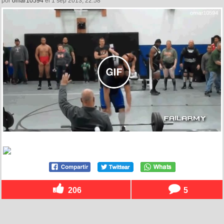
por
omar10594
el 1 sep 2013, 22:58
206
5