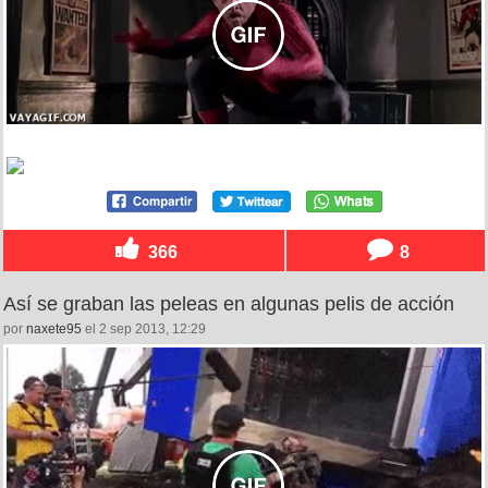
366
8
Así se graban las peleas en algunas pelis de acción
por
naxete95
el 2 sep 2013, 12:29