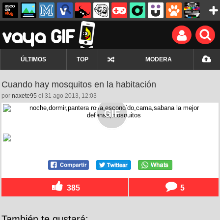
ÚLTIMOS
TOP
MODERA
Cuando hay mosquitos en la habitación
por
naxete95
el 31 ago 2013, 12:03
385
5
También te gustará: