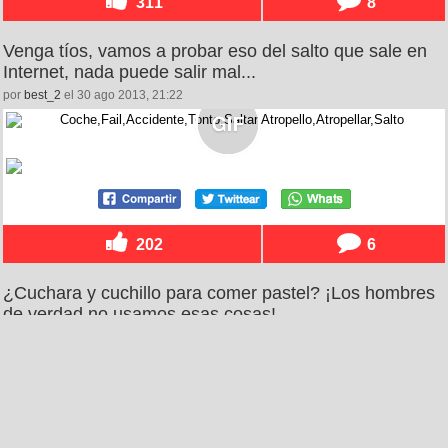
311
8
Venga tíos, vamos a probar eso del salto que sale en
Internet, nada puede salir mal...
por
best_2
el 30 ago 2013, 21:22
202
6
¿Cuchara y cuchillo para comer pastel? ¡Los hombres
de verdad no usamos esas cosas!
por
museleugim
el 30 ago 2013, 23:55