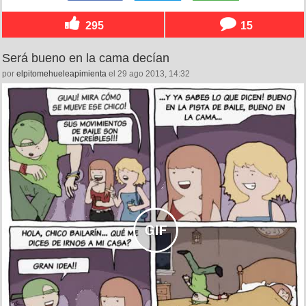
295
15
Será bueno en la cama decían
por
elpitomehueleapimienta
el 29 ago 2013, 14:32