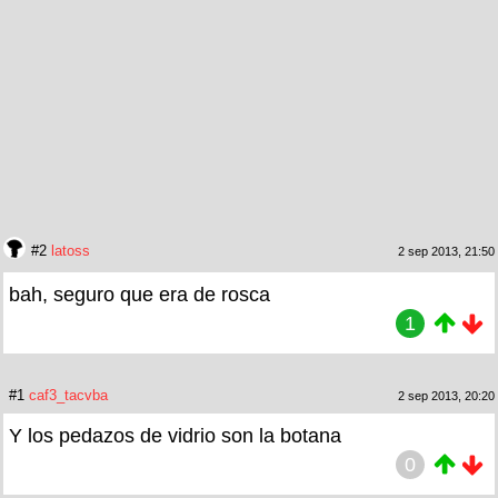
#2
latoss
2 sep 2013, 21:50
bah, seguro que era de rosca
1
#1
caf3_tacvba
2 sep 2013, 20:20
Y los pedazos de vidrio son la botana
0