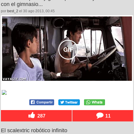
con el gimnasio...
por
best_2
el 30 ago 2013, 00:45
287
11
El scalextric robótico infinito