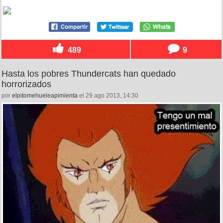
489
9
Hasta los pobres Thundercats han quedado
horrorizados
por
elpitomehueleapimienta
el 29 ago 2013, 14:30