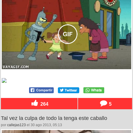
264
5
Tal vez la culpa de todo la tenga este caballo
por
callejas123
el 30 ago 2013, 05:13