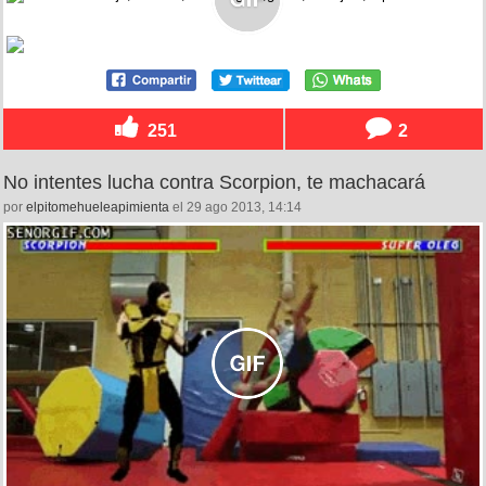
251
2
No intentes lucha contra Scorpion, te machacará
por
elpitomehueleapimienta
el 29 ago 2013, 14:14