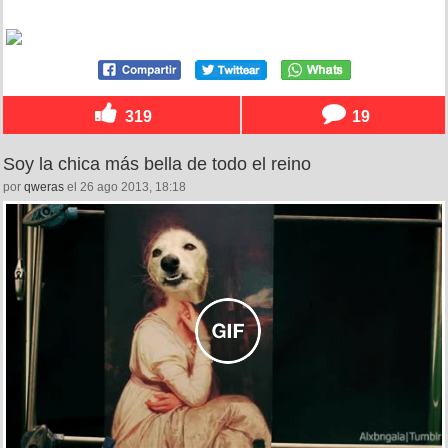
319
19
Soy la chica más bella de todo el reino
por
qweras
el 26 ago 2013, 18:18