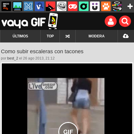
ÚLTIMOS
TOP
MODERA
Como subir escaleras con tacones
por
best_2
el 26 ago 2013, 21:12