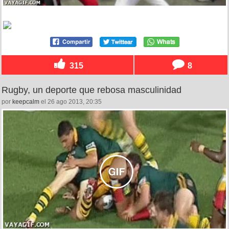
315
8
Rugby, un deporte que rebosa masculinidad
por
keepcalm
el 26 ago 2013, 20:35