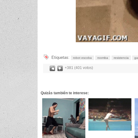
Etiquetas:
robot escoba
roomba
resistencia
ga
+381 (401 votos)
Quizás también te interese: