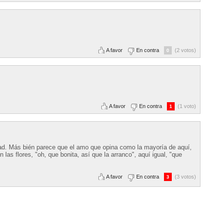
A favor
En contra
(2 votos)
0
A favor
En contra
(1 voto)
1
tad. Más bién parece que el amo que opina como la mayoría de aquí,
las flores, "oh, que bonita, así que la arranco", aquí igual, "que
A favor
En contra
(3 votos)
3