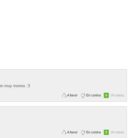
son muy monos :3
A favor
En contra
(9 votos)
9
A favor
En contra
(9 votos)
9