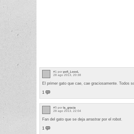
#1 por
pofi_LoooL
28 ago 2013, 20:38
El primer gato que cae, cae graciosamente. Todos 
1
#5 por
la_gracia
28 ago 2013, 22:04
Fan del gato que se deja arrastrar por el robot.
1