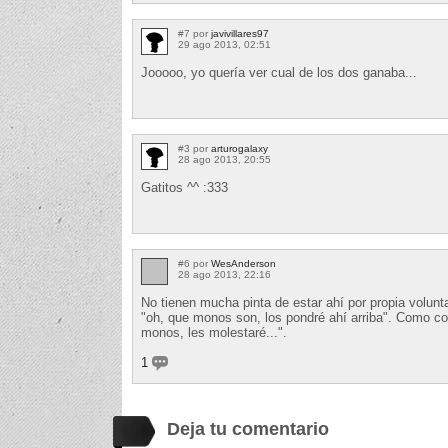
#7 por
javivillares97
29 ago 2013, 02:51
Jooooo, yo quería ver cual de los dos ganaba...
#3 por
arturogalaxy
28 ago 2013, 20:55
Gatitos ^^ :333
#6 por
WesAnderson
28 ago 2013, 22:16
No tienen mucha pinta de estar ahí por propia volun
"oh, que monos son, los pondré ahí arriba". Como con 
monos, les molestaré...".
1
Deja tu comentario