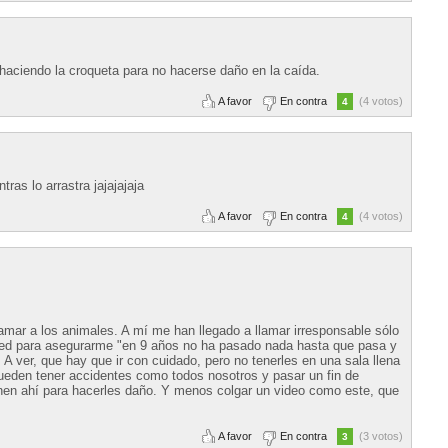
 haciendo la croqueta para no hacerse daño en la caída.
A favor
En contra
(4 votos)
4
as lo arrastra jajajajaja
A favor
En contra
(4 votos)
4
 amar a los animales. A mí me han llegado a llamar irresponsable sólo
 red para asegurarme "en 9 años no ha pasado nada hasta que pasa y
). A ver, que hay que ir con cuidado, pero no tenerles en una sala llena
den tener accidentes como todos nosotros y pasar un fin de
nen ahí para hacerles daño. Y menos colgar un video como este, que
A favor
En contra
(3 votos)
3