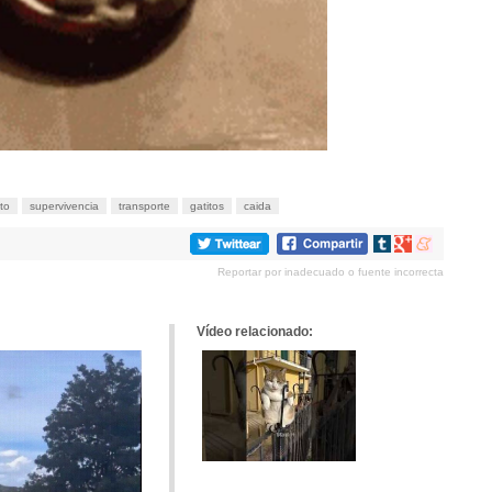
to
supervivencia
transporte
gatitos
caida
Compartir
Compartir
Compartir
en
en
en
Reportar por inadecuado o fuente incorrecta
tumblr
Google+
meneame
Vídeo relacionado: