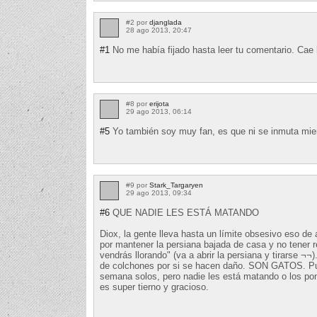
#2 por
djanglada
28 ago 2013, 20:47
#1
No me había fijado hasta leer tu comentario. Cae
#8 por
erijota
29 ago 2013, 06:14
#5
Yo también soy muy fan, es que ni se inmuta mientr
#9 por
Stark_Targaryen
29 ago 2013, 09:34
#6
QUE NADIE LES ESTÁ MATANDO
Diox, la gente lleva hasta un límite obsesivo eso de
por mantener la persiana bajada de casa y no tener
vendrás llorando" (va a abrir la persiana y tirarse ¬¬
de colchones por si se hacen daño. SON GATOS. Pue
semana solos, pero nadie les está matando o los po
es super tierno y gracioso.