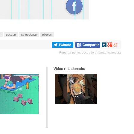
o
escalar
seleccionar
pixeles
Compartir
Compartir
Compartir
en
en
en
Reportar por inadecuado o fuente incorrecta
tumblr
Google+
meneame
Vídeo relacionado: