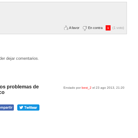
A favor
En contra
(1 voto)
1
der dejar comentarios.
 los problemas de
Enviado por
best_2
el 23 ago 2013, 21:20
co