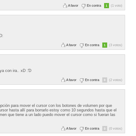
A favor
En contra
(1 voto)
1
D:
A favor
En contra
(3 votos)
1
a con ira.. xD :'D
A favor
En contra
(2 votos)
0
opción para mover el cursor con los botones de volumen por que
ursor hasta allí para borrarlo estoy como 10 segundos hasta que el
men que tiene a un lado puedo mover el cursor como si fueran las
A favor
En contra
(0 votos)
0