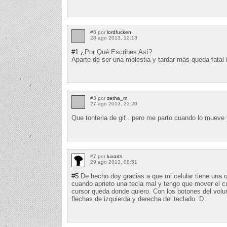
#6 por
lordfucken
28 ago 2013, 12:13
#1
¿Por Qué Escribes Así?
Aparte de ser una molestia y tardar más queda fatal 
#3 por
zetha_m
27 ago 2013, 23:20
Que tonteria de gif.. pero me parto cuando lo mueve y
#7 por
luxarts
29 ago 2013, 08:51
#5
De hecho doy gracias a que mi celular tiene una 
cuando aprieto una tecla mal y tengo que mover el c
cursor queda donde quiero. Con los botones del volu
flechas de izquierda y derecha del teclado :D