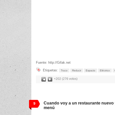
Fuente: http://Gifak.net
Etiquetas:
Truco
Reducir
Espacio
Eléctrico
+202 (276 votos)
Cuando voy a un restaurante nuevo 
9
menú