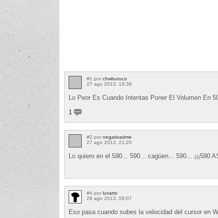
#1 por
chwburuco
27 ago 2013, 19:39
Lo Peor Es Cuando Intentas Poner El Volumen En 
1
#2 por
negativadme
27 ago 2013, 21:20
Lo quiero en el 590... 590... cagüen... 590... ¡¡¡59
#4 por
luxarts
28 ago 2013, 09:07
Eso pasa cuando subes la velocidad del cursor en W