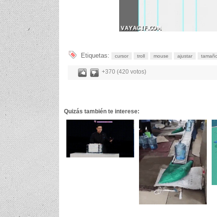
Etiquetas:
cursor
troll
mouse
ajustar
tamañ
+370 (420 votos)
Quizás también te interese: