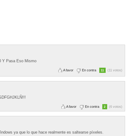
50 Y Pasa Eso Mismo
A favor
En contra
(11 votos)
11
0 ASDFGHJKLÑ!!!
A favor
En contra
(6 votos)
2
indows ya que lo que hace realmente es saltearse píxeles.