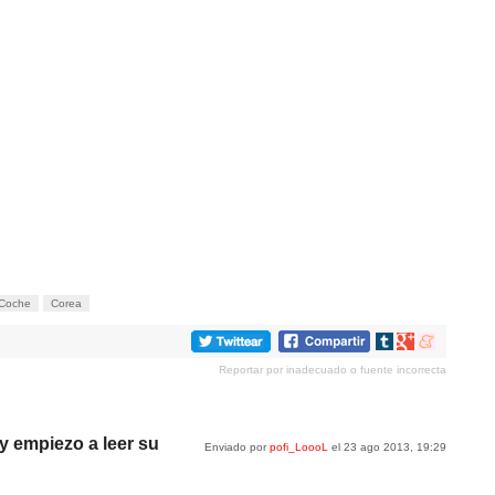
Coche
Corea
Compartir
Compartir
Compartir
en
en
en
Reportar por inadecuado o fuente incorrecta
tumblr
Google+
meneame
y empiezo a leer su
Enviado por
pofi_LoooL
el 23 ago 2013, 19:29