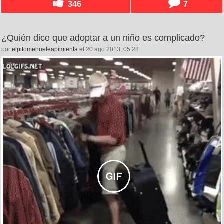
346
7
¿Quién dice que adoptar a un niño es complicado?
por
elpitomehueleapimienta
el 20 ago 2013, 05:28