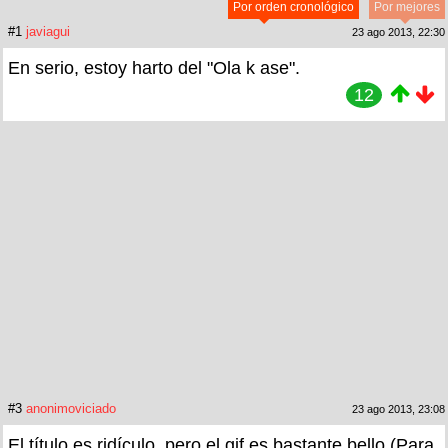
Por orden cronológico
Por mejores
#1
javiagui
23 ago 2013, 22:30
En serio, estoy harto del "Ola k ase".
12
#3
anonimoviciado
23 ago 2013, 23:08
El título es ridículo, pero el gif es bastante bello (Para