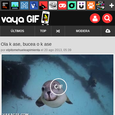
ÚLTIMOS
TOP
MODERA
Ola k ase, bucea o k ase
por
elpitomehueleapimienta
el 20 ago 2013, 05:39