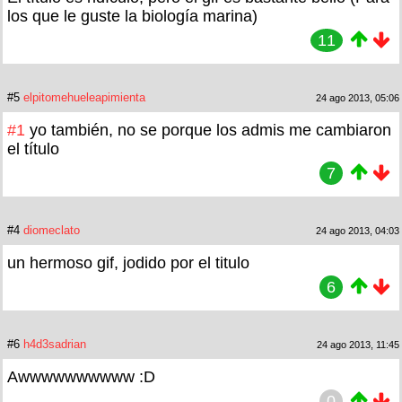
los que le guste la biología marina)
11
#5
elpitomehueleapimienta
24 ago 2013, 05:06
#1
yo también, no se porque los admis me cambiaron
el título
7
#4
diomeclato
24 ago 2013, 04:03
un hermoso gif, jodido por el titulo
6
#6
h4d3sadrian
24 ago 2013, 11:45
Awwwwwwwwww :D
0