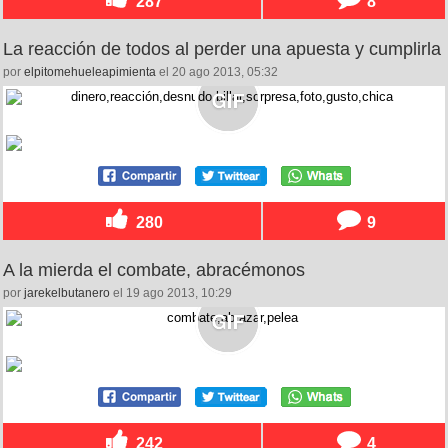
287
8
La reacción de todos al perder una apuesta y cumplirla
por
elpitomehueleapimienta
el 20 ago 2013, 05:32
280
9
A la mierda el combate, abracémonos
por
jarekelbutanero
el 19 ago 2013, 10:29
242
4