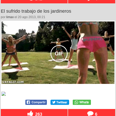
El sufrido trabajo de los jardineros
por
limax
el 20 ago 2013, 00:21
263
6