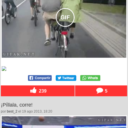
239
5
¡Píllala, corre!
por
best_2
el 19 ago 2013, 18:20