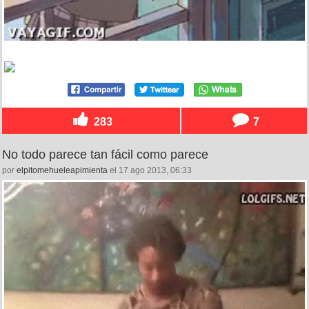
283
7
No todo parece tan fácil como parece
por
elpitomehueleapimienta
el 17 ago 2013, 06:33