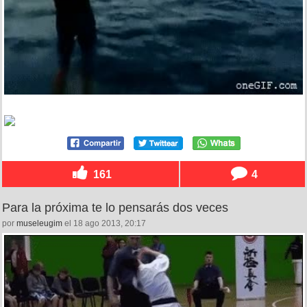
161
4
Para la próxima te lo pensarás dos veces
por
museleugim
el 18 ago 2013, 20:17