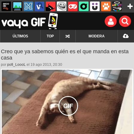
ÚLTIMOS
TOP
MODERA
Creo que ya sabemos quién es el que manda en esta
casa
por
pofi_LoooL
el 19 ago 2013, 20:30