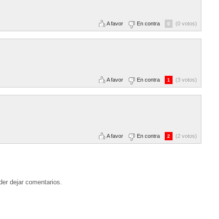
A favor
En contra
(0 votos)
0
A favor
En contra
(3 votos)
1
A favor
En contra
(2 votos)
2
der dejar comentarios.