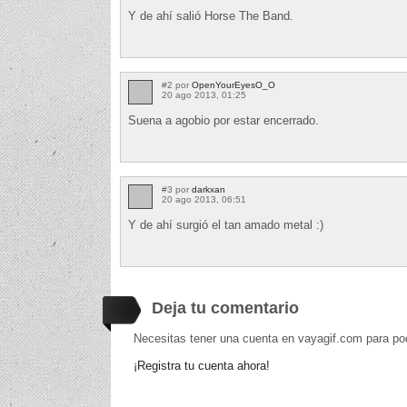
Y de ahí salió Horse The Band.
#2 por
OpenYourEyesO_O
20 ago 2013, 01:25
Suena a agobio por estar encerrado.
#3 por
darkxan
20 ago 2013, 06:51
Y de ahí surgió el tan amado metal :)
Deja tu comentario
Necesitas tener una cuenta en vayagif.com para po
¡Registra tu cuenta ahora!