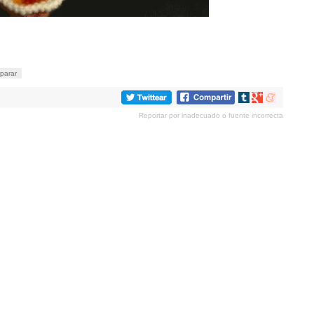
parar
Compartir
Compartir
Compartir
en
en
en
Reportar por inadecuado o fuente incorrecta
tumblr
Google+
meneame