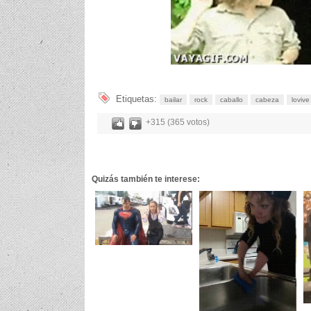
Etiquetas:
bailar
rock
caballo
cabeza
lovive
+315 (365 votos)
Quizás también te interese: