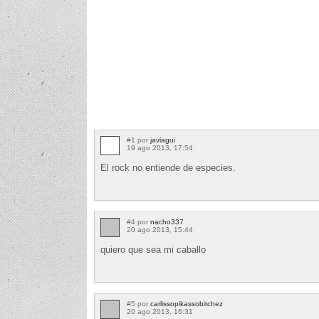
#1 por
javiagui
19 ago 2013, 17:54
El rock no entiende de especies.
#4 por
nacho337
20 ago 2013, 15:44
quiero que sea mi caballo
#5 por
carlissopikassobitchez
20 ago 2013, 16:31