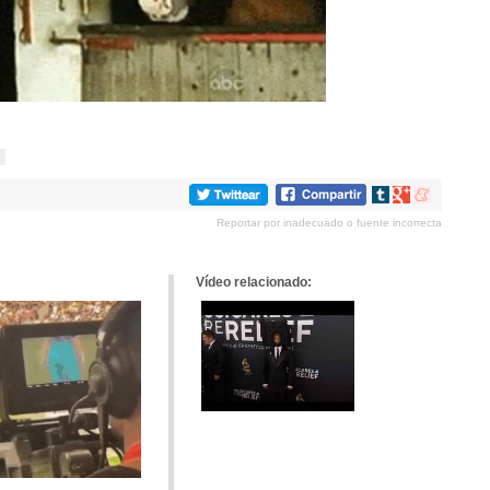
Compartir
Compartir
Compartir
en
en
en
Reportar por inadecuado o fuente incorrecta
tumblr
Google+
meneame
Vídeo relacionado: