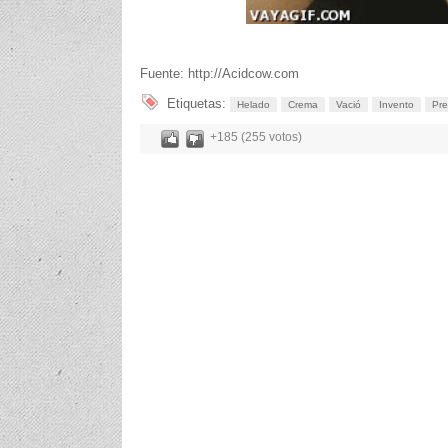
Fuente: http://Acidcow.com
Etiquetas:
Helado
Crema
Vació
Invento
Pre
+185 (255 votos)