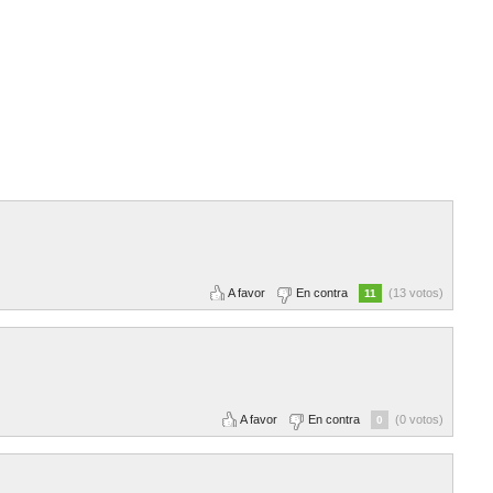
A favor
En contra
(13 votos)
11
A favor
En contra
(0 votos)
0